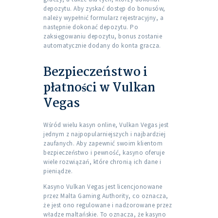
depozytu. Aby zyskać dostęp do bonusów,
należy wypełnić formularz rejestracyjny, a
następnie dokonać depozytu. Po
zaksięgowaniu depozytu, bonus zostanie
automatycznie dodany do konta gracza.
Bezpieczeństwo i
płatności w Vulkan
Vegas
Wśród wielu kasyn online, Vulkan Vegas jest
jednym z najpopularniejszych i najbardziej
zaufanych. Aby zapewnić swoim klientom
bezpieczeństwo i pewność, kasyno oferuje
wiele rozwiązań, które chronią ich dane i
pieniądze.
Kasyno Vulkan Vegas jest licencjonowane
przez Malta Gaming Authority, co oznacza,
że jest ono regulowane i nadzorowane przez
władze maltańskie. To oznacza, że kasyno