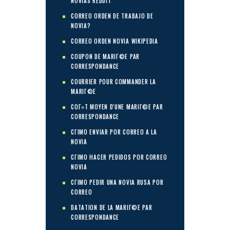
NOVIAS REDDIT
CORREO ORDEN DE TRABAJO DE
NOVIA?
CORREO ORDEN NOVIA WIKIPEDIA
COUPON DE MARIГ©E PAR
CORRESPONDANCE
COURRIER POUR COMMANDER LA
MARIГ©E
COГ»T MOYEN D'UNE MARIГ©E PAR
CORRESPONDANCE
CГІMO ENVIAR POR CORREO A LA
NOVIA
CГІMO HACER PEDIDOS POR CORREO
NOVIA
CГІMO PEDIR UNA NOVIA RUSA POR
CORREO
DATATION DE LA MARIГ©E PAR
CORRESPONDANCE