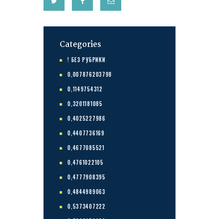
Categories
! БЕЗ РУБРИКИ
0,007876203798
0,1149754312
0,3201181085
0,4025227986
0,4407736169
0,4677085521
0,4761022105
0,4777908395
0,4844989063
0,5373407222