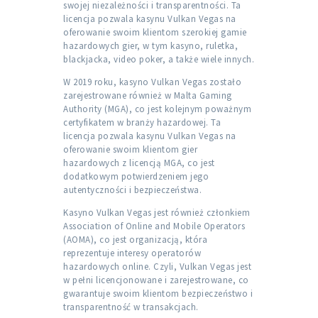
swojej niezależności i transparentności. Ta
licencja pozwala kasynu Vulkan Vegas na
oferowanie swoim klientom szerokiej gamie
hazardowych gier, w tym kasyno, ruletka,
blackjacka, video poker, a także wiele innych.
W 2019 roku, kasyno Vulkan Vegas zostało
zarejestrowane również w Malta Gaming
Authority (MGA), co jest kolejnym poważnym
certyfikatem w branży hazardowej. Ta
licencja pozwala kasynu Vulkan Vegas na
oferowanie swoim klientom gier
hazardowych z licencją MGA, co jest
dodatkowym potwierdzeniem jego
autentyczności i bezpieczeństwa.
Kasyno Vulkan Vegas jest również członkiem
Association of Online and Mobile Operators
(AOMA), co jest organizacją, która
reprezentuje interesy operatorów
hazardowych online. Czyli, Vulkan Vegas jest
w pełni licencjonowane i zarejestrowane, co
gwarantuje swoim klientom bezpieczeństwo i
transparentność w transakcjach.