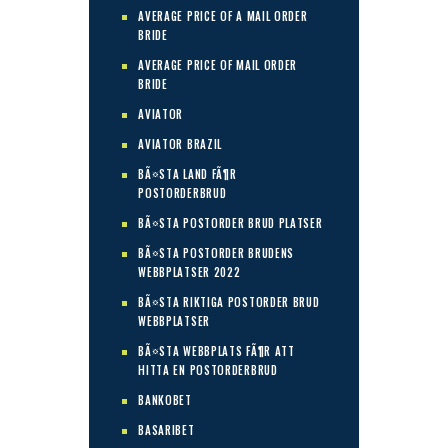
AVERAGE PRICE OF A MAIL ORDER
BRIDE
AVERAGE PRICE OF MAIL ORDER
BRIDE
AVIATOR
AVIATOR BRAZIL
BÃ¤STA LAND FÃ¶R
POSTORDERBRUD
BÃ¤STA POSTORDER BRUD PLATSER
BÃ¤STA POSTORDER BRUDENS
WEBBPLATSER 2022
BÃ¤STA RIKTIGA POSTORDER BRUD
WEBBPLATSER
BÃ¤STA WEBBPLATS FÃ¶R ATT
HITTA EN POSTORDERBRUD
BANKOBET
BASARIBET