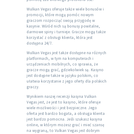
Wulkan Vegas oferuje także wiele bonusów i
promocji, które mogą pomóc nowym
graczom rozpocząć swoją przygodę w
kasynie. Wśród nich są bonusy powitalne,
darmowe spiny i turnieje. Gracze mogą także
korzystać z obsługi klienta, która jest
dostępna 24/7.
Wulkan Vegas jest także dostępne na różnych
platformach, w tym na komputerach i
urządzeniach mobilnych, co sprawia, że
gracze mogą grać, gdziekolwiek są. Kasyno
jest dostępne także w języku polskim, co
ułatwia korzystanie z jego oferty dla polskich
graczy.
Wynikiem naszej recenzji kasyna Vulkan
Vegas jest, że jest to kasyno, które oferuje
wiele możliwości i jest bezpieczne. Jego
oferta jest bardzo bogata, a obsługa klienta
jest bardzo pomocna. Jeśli szukasz kasyna
online, w którym możesz grać i mieć szansę
na wygraną, to Vulkan Vegas jest dobrym