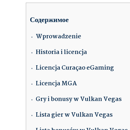
Содержимое
Wprowadzenie
Historia i licencja
Licencja Curaçao eGaming
Licencja MGA
Gry i bonusy w Vulkan Vegas
Lista gier w Vulkan Vegas