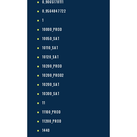
0,9065178111
0,9564847722
1
10000_PROD
10050_SAT
10110_SAT
10120_SAT
10200_PROD
10200_PROD2
10200_SAT
10300_SAT
11
11100_PROD
11200_PROD
1440