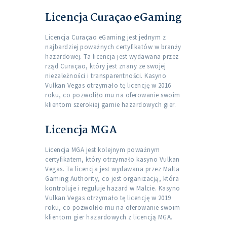
Licencja Curaçao eGaming
Licencja Curaçao eGaming jest jednym z
najbardziej poważnych certyfikatów w branży
hazardowej. Ta licencja jest wydawana przez
rząd Curaçao, który jest znany ze swojej
niezależności i transparentności. Kasyno
Vulkan Vegas otrzymało tę licencję w 2016
roku, co pozwoliło mu na oferowanie swoim
klientom szerokiej gamie hazardowych gier.
Licencja MGA
Licencja MGA jest kolejnym poważnym
certyfikatem, który otrzymało kasyno Vulkan
Vegas. Ta licencja jest wydawana przez Malta
Gaming Authority, co jest organizacją, która
kontroluje i reguluje hazard w Malcie. Kasyno
Vulkan Vegas otrzymało tę licencję w 2019
roku, co pozwoliło mu na oferowanie swoim
klientom gier hazardowych z licencją MGA.