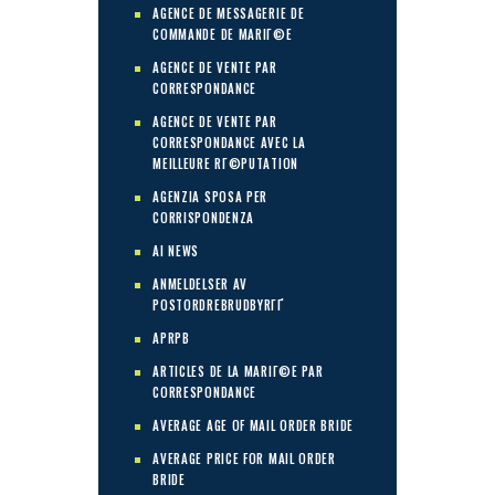
AGENCE DE MESSAGERIE DE
COMMANDE DE MARIГ©E
AGENCE DE VENTE PAR
CORRESPONDANCE
AGENCE DE VENTE PAR
CORRESPONDANCE AVEC LA
MEILLEURE RГ©PUTATION
AGENZIA SPOSA PER
CORRISPONDENZA
AI NEWS
ANMELDELSER AV
POSTORDREBRUDBYRГҐ
APRPB
ARTICLES DE LA MARIГ©E PAR
CORRESPONDANCE
AVERAGE AGE OF MAIL ORDER BRIDE
AVERAGE PRICE FOR MAIL ORDER
BRIDE