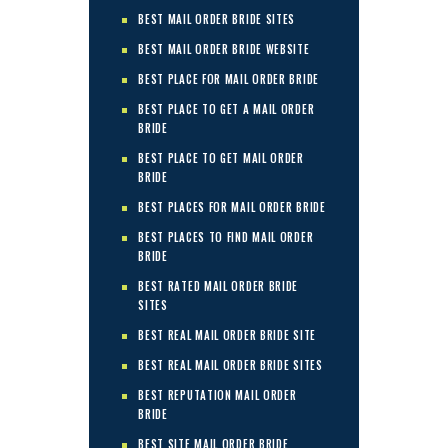
BEST MAIL ORDER BRIDE SITES
BEST MAIL ORDER BRIDE WEBSITE
BEST PLACE FOR MAIL ORDER BRIDE
BEST PLACE TO GET A MAIL ORDER
BRIDE
BEST PLACE TO GET MAIL ORDER
BRIDE
BEST PLACES FOR MAIL ORDER BRIDE
BEST PLACES TO FIND MAIL ORDER
BRIDE
BEST RATED MAIL ORDER BRIDE
SITES
BEST REAL MAIL ORDER BRIDE SITE
BEST REAL MAIL ORDER BRIDE SITES
BEST REPUTATION MAIL ORDER
BRIDE
BEST SITE MAIL ORDER BRIDE