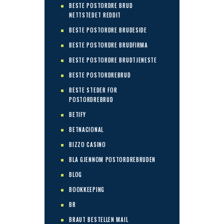
BESTE POSTORDRE BRUD
NETTSTEDET REDDIT
BESTE POSTORDRE BRUDESIDE
BESTE POSTORDRE BRUDFIRMA
BESTE POSTORDRE BRUDTJENESTE
BESTE POSTORDREBRUD
BESTE STEDER FOR
POSTORDREBRUD
BETIFY
BETNACIONAL
BIZZO CASINO
BLA GJENNOM POSTORDREBRUDEN
BLOG
BOOKKEEPING
BR
BRAUT BESTELLEN MAIL