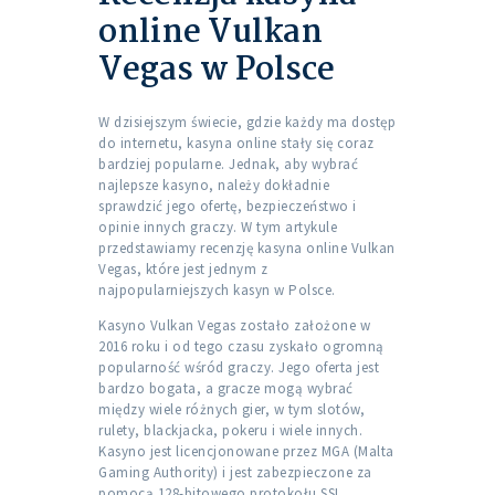
online Vulkan
Vegas w Polsce
W dzisiejszym świecie, gdzie każdy ma dostęp
do internetu, kasyna online stały się coraz
bardziej popularne. Jednak, aby wybrać
najlepsze kasyno, należy dokładnie
sprawdzić jego ofertę, bezpieczeństwo i
opinie innych graczy. W tym artykule
przedstawiamy recenzję kasyna online Vulkan
Vegas, które jest jednym z
najpopularniejszych kasyn w Polsce.
Kasyno Vulkan Vegas zostało założone w
2016 roku i od tego czasu zyskało ogromną
popularność wśród graczy. Jego oferta jest
bardzo bogata, a gracze mogą wybrać
między wiele różnych gier, w tym slotów,
rulety, blackjacka, pokeru i wiele innych.
Kasyno jest licencjonowane przez MGA (Malta
Gaming Authority) i jest zabezpieczone za
pomocą 128-bitowego protokołu SSL.