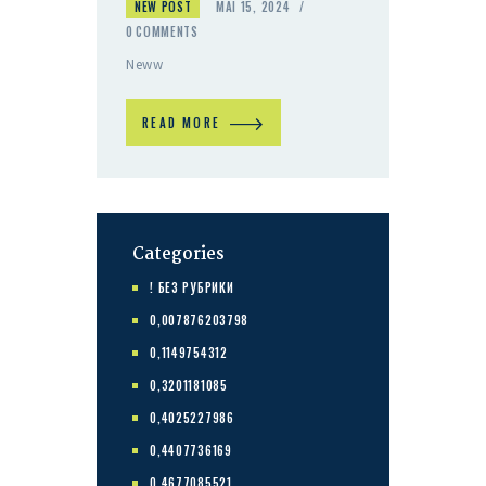
NEW POST
MAI 15, 2024
0
COMMENTS
Neww
READ MORE
Categories
! БЕЗ РУБРИКИ
0,007876203798
0,1149754312
0,3201181085
0,4025227986
0,4407736169
0,4677085521