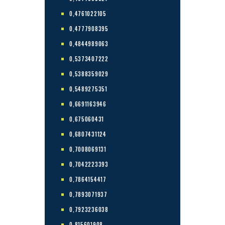
0,4761022105
0,4777908395
0,4844989063
0,5373407222
0,5388359029
0,5489275351
0,6691163946
0,675060431
0,6807431124
0,7008069131
0,7042223393
0,7864154417
0,7893071937
0,7923236038
0,815601908