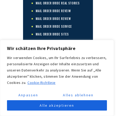
MAIL ORDER BRIDE REAL STORIES
MAIL ORDER BRIDE REVEIW
MAIL ORDER BRIDE REVIEW
MAIL ORDER BRIDE SERVICE
MAIL ORDER BRIDE SITES
MAIL ORDER BRIDE SITES
LEGITIMATE
Wir schätzen Ihre Privatsphäre
MAIL ORDER BRIDE SITES REDDIT
Wir verwenden Cookies, um Ihr Surferlebnis zu verbessern,
MAIL ORDER BRIDE STORY
personalisierte Anzeigen oder Inhalte einzusetzen und
unseren Datenverkehr zu analysieren. Wenn Sie auf „Alle
MAIL ORDER BRIDE WEBSITE
akzeptieren" klicken, stimmen Sie der Anwendung von
MAIL ORDER BRIDE WEBSITE
Cookies zu.
Cookie-Richtlinie
REVIEWS
MAIL ORDER BRIDE WEBSITES
Anpassen
Alles ablehnen
REDDIT
MAIL ORDER BRIDE WIKIPEDIA
Alle akzeptieren
MAIL ORDER BRIDE WORK?