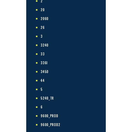
2
20
2060
26
3
3240
33
336I
3450
44
5
5240_TR
6
9600_PROD
9600_PROD2