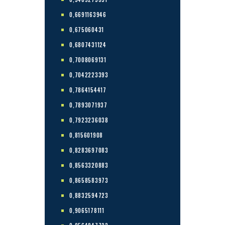
0,6691163946
0,675060431
0,6807431124
0,7008069131
0,7042223393
0,7864154417
0,7893071937
0,7923236038
0,815601908
0,8283697083
0,8563320883
0,8658583973
0,8832594723
0,9065178111