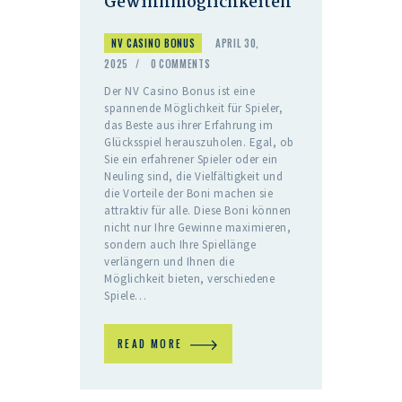
Gewinnmöglichkeiten
NV CASINO BONUS
APRIL 30,
2025
0
COMMENTS
Der NV Casino Bonus ist eine
spannende Möglichkeit für Spieler,
das Beste aus ihrer Erfahrung im
Glücksspiel herauszuholen. Egal, ob
Sie ein erfahrener Spieler oder ein
Neuling sind, die Vielfältigkeit und
die Vorteile der Boni machen sie
attraktiv für alle. Diese Boni können
nicht nur Ihre Gewinne maximieren,
sondern auch Ihre Spiellänge
verlängern und Ihnen die
Möglichkeit bieten, verschiedene
Spiele…
READ MORE