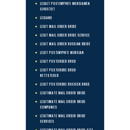
LEGGIT POSTIMYYNTI MORSIAMEN
SIVUSTOT
LEGIANO
LEGIT MAIL ORDER BRIDE
LEGIT MAIL ORDER BRIDE SERVICE
LEGIT MAIL ORDER RUSSIAN BRIDE
LEGIT POSTIMYYNTI MORSIAN
LEGIT POSTORDER BRUD
LEGIT POSTORDRE BRUD
NETTSTEDER
LEGIT POSTORDRE RUSSISK BRUD
LEGITIMATE MAIL ORDER BRIDE
LEGITIMATE MAIL ORDER BRIDE
COMPANIES
LEGITIMATE MAIL ORDER BRIDE
SERVICES
LEGITIMATE MAIL ORDER BRIDE SITE