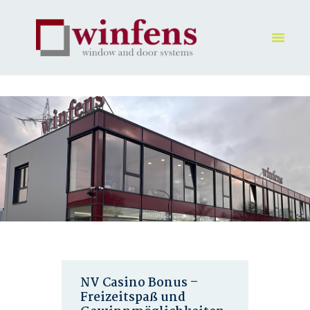
HOME
PRODUKT
GALLERY
UNTERNEHMEN
KONTAKTE
NV Casino Bonus –
Freizeitspaß und