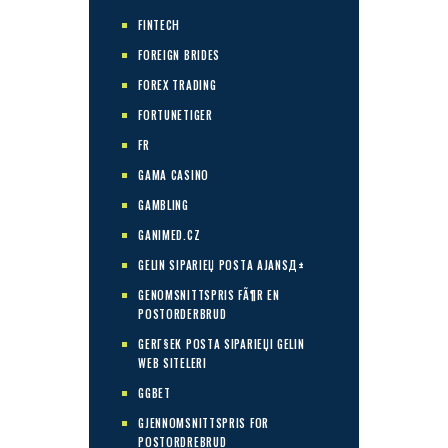
FINTECH
FOREIGN BRIDES
FOREX TRADING
FORTUNETIGER
FR
GAMA CASINO
GAMBLING
GANIMED.CZ
GELIN SIPARIЕЏ POSTA AJANSД±
GENOMSNITTSPRIS FÃ¶R EN
POSTORDERBRUD
GERГ§EK POSTA SIPARIЕЏI GELIN
WEB SITELERI
GGBET
GJENNOMSNITTSPRIS FOR
POSTORDREBRUD