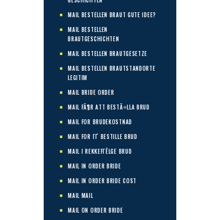
MAIL BESTELLEN BRAUT GUTE IDEE?
MAIL BESTELLEN
BRAUTGESCHICHTEN
MAIL BESTELLEN BRAUTGESETZE
MAIL BESTELLEN BRAUTSTANDORTE
LEGITIM
MAIL BRIDE ORDER
MAIL FÃ¶R ATT BESTÃ¤LLA BRUD
MAIL FOR BRUDEKOSTNAD
MAIL FOR ГҐ BESTILLE BRUD
MAIL I REKKEFГЁLGE BRUD
MAIL IN ORDER BRIDE
MAIL IN ORDER BRIDE COST
MAIL MAIL
MAIL ON ORDER BRIDE