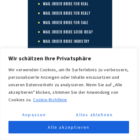
MAIL ORDER BRIDE FOR REAL
MAIL ORDER BRIDE FOR REAL?
MAIL ORDER BRIDE FOR SALE
MAIL ORDER BRIDE GOOD IDEA?
MAIL ORDER BRIDE INDUSTRY
MAIL ORDER BRIDE INFO
Wir schätzen Ihre Privatsphäre
MAIL ORDER BRIDE INFORMATION
MAIL ORDER BRIDE LEGIT
Wir verwenden Cookies, um Ihr Surferlebnis zu verbessern,
personalisierte Anzeigen oder Inhalte einzusetzen und
MAIL ORDER BRIDE REAL SITE
unseren Datenverkehr zu analysieren. Wenn Sie auf „Alle
MAIL ORDER BRIDE REAL STORIES
akzeptieren" klicken, stimmen Sie der Anwendung von
MAIL ORDER BRIDE REVEIW
Cookies zu.
Cookie-Richtlinie
MAIL ORDER BRIDE REVIEW
Anpassen
Alles ablehnen
MAIL ORDER BRIDE SERVICE
MAIL ORDER BRIDE SITES
Alle akzeptieren
MAIL ORDER BRIDE SITES