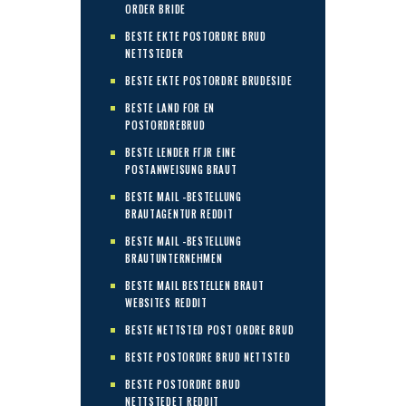
ORDER BRIDE
BESTE EKTE POSTORDRE BRUD
NETTSTEDER
BESTE EKTE POSTORDRE BRUDESIDE
BESTE LAND FOR EN
POSTORDREBRUD
BESTE LENDER FГЈR EINE
POSTANWEISUNG BRAUT
BESTE MAIL -BESTELLUNG
BRAUTAGENTUR REDDIT
BESTE MAIL -BESTELLUNG
BRAUTUNTERNEHMEN
BESTE MAIL BESTELLEN BRAUT
WEBSITES REDDIT
BESTE NETTSTED POST ORDRE BRUD
BESTE POSTORDRE BRUD NETTSTED
BESTE POSTORDRE BRUD
NETTSTEDET REDDIT