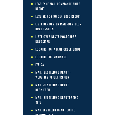
LESBIENNE MAIL COMMANDE BRIDE
REDDIT
LESBISK POSTORDER BRUD REDDIT
LISTE DER BESTEN MAIL -BESTELL -
BRAUT -SITES
LISTE OVER BESTE POSTORDRE
BRUDSIDER
LOOKING FOR A MAIL ORDER BRIDE
LOOKING FOR MARRIAGE
LYRICA
MAIL -BESTELLUNG BRAUT -
WEBSITES ?ГЈBERPRГЈFEN
MAIL -BESTELLUNG BRAUT
DEFINIEREN
MAIL -BESTELLUNG BRAUTDATING
SITE
MAIL BESTELLEN BRAUT ECHTE
GESCHICHTEN