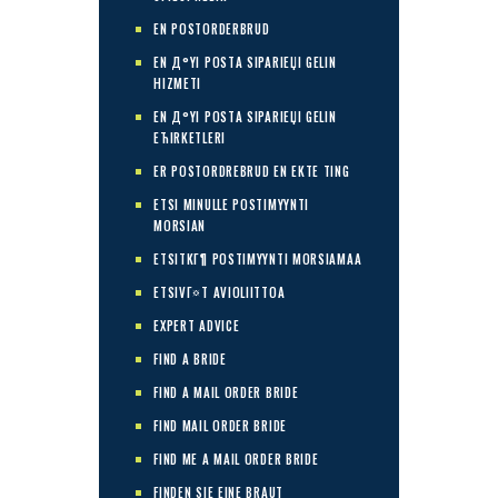
EN POSTORDERBRUD
EN Д°YI POSTA SIPARIЕЏI GELIN
HIZMETI
EN Д°YI POSTA SIPARIЕЏI GELIN
ЕЋIRKETLERI
ER POSTORDREBRUD EN EKTE TING
ETSI MINULLE POSTIMYYNTI
MORSIAN
ETSITKГ¶ POSTIMYYNTI MORSIAMAA
ETSIVГ¤T AVIOLIITTOA
EXPERT ADVICE
FIND A BRIDE
FIND A MAIL ORDER BRIDE
FIND MAIL ORDER BRIDE
FIND ME A MAIL ORDER BRIDE
FINDEN SIE EINE BRAUT