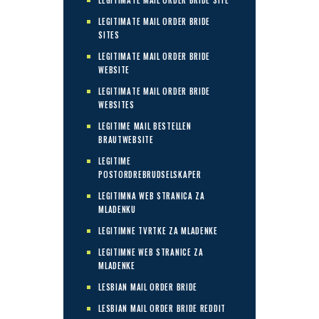
LEGITIMATE MAIL ORDER BRIDE
SITES
LEGITIMATE MAIL ORDER BRIDE
WEBSITE
LEGITIMATE MAIL ORDER BRIDE
WEBSITES
LEGITIME MAIL BESTELLEN
BRAUTWEBSITE
LEGITIME
POSTORDREBRUDSELSKAPER
LEGITIMNA WEB STRANICA ZA
MLADENKU
LEGITIMNE TVRTKE ZA MLADENKE
LEGITIMNE WEB STRANICE ZA
MLADENKE
LESBIAN MAIL ORDER BRIDE
LESBIAN MAIL ORDER BRIDE REDDIT