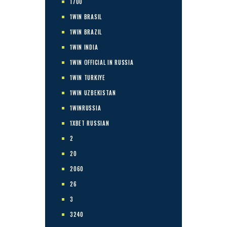
1700
1WIN BRASIL
1WIN BRAZIL
1WIN INDIA
1WIN OFFICIAL IN RUSSIA
1WIN TURKIYE
1WIN UZBEKISTAN
1WINRUSSIA
1XBET RUSSIAN
2
20
2060
26
3
3240