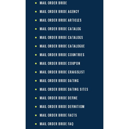
MAIL ORDER BRIDE
MAIL ORDER BRIDE AGENCY
MAIL ORDER BRIDE ARTICLES
MAIL ORDER BRIDE CATALOG
MAIL ORDER BRIDE CATALOGS
MAIL ORDER BRIDE CATALOGUE
MAIL ORDER BRIDE COUNTRIES
MAIL ORDER BRIDE COUPON
MAIL ORDER BRIDE CRAIGSLIST
MAIL ORDER BRIDE DATING
MAIL ORDER BRIDE DATING SITES
MAIL ORDER BRIDE DEFINE
MAIL ORDER BRIDE DEFINITIOM
MAIL ORDER BRIDE FACTS
MAIL ORDER BRIDE FAQ