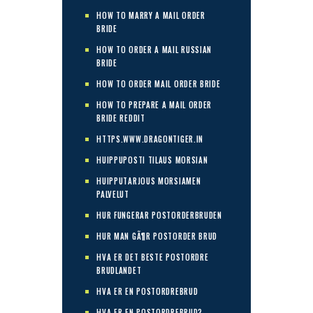
HOW TO MARRY A MAIL ORDER
BRIDE
HOW TO ORDER A MAIL RUSSIAN
BRIDE
HOW TO ORDER MAIL ORDER BRIDE
HOW TO PREPARE A MAIL ORDER
BRIDE REDDIT
HTTPS.WWW.DRAGONTIGER.IN
HUIPPUPOSTI TILAUS MORSIAN
HUIPPUTARJOUS MORSIAMEN
PALVELUT
HUR FUNGERAR POSTORDERBRUDEN
HUR MAN GÃ¶R POSTORDER BRUD
HVA ER DET BESTE POSTORDRE
BRUDLANDET
HVA ER EN POSTORDREBRUD
HVA ER EN POSTORDREBRUD?