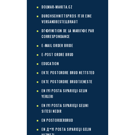
DOLMAR-MAKITA.CZ
DURCHSCHNITTSPREIS FГЈR EINE
VERSANDBESTELLBRAUT
DГ©FINITION DE LA MARIГ©E PAR
CORRESPONDANCE
E-MAIL ORDER BRIDE
E-POST ORDRE BRUD
EDUCATION
EKTE POSTORDRE BRUD NETTSTED
EKTE POSTORDRE BRUDTJENESTE
EN IYI POSTA SIPARIЕЏI GELIN
YERLERI
EN IYI POSTA SIPARIЕЏI GELINI
SITESI NEDIR
EN POSTORDERBRUD
EN Д°YI POSTA SIPARIЕЏI GELIN
HIZMETI