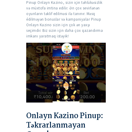
Pinup Onlayn Kazino, sizin için təhlükəsizlik
və müxtofa imtina edilir. Ən çox sevirlənən
oyunların təklif edilməsi ilə tanınır. Məsq
édilməyən bonuslar və kampaniyalar Pinup
Onlayn Kazino sizin için çok ən yaxşı
seçimdir. Biz sizin için daha çox qazandırma
imkanı yaratmaq istəyik!
Onlayn Kazino Pinup:
Təkrarlanmayan