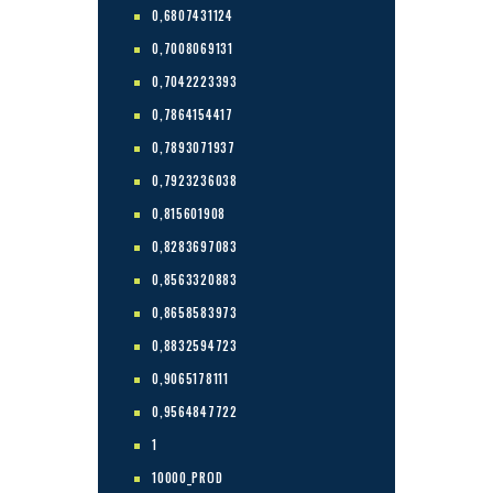
0,6807431124
0,7008069131
0,7042223393
0,7864154417
0,7893071937
0,7923236038
0,815601908
0,8283697083
0,8563320883
0,8658583973
0,8832594723
0,9065178111
0,9564847722
1
10000_PROD