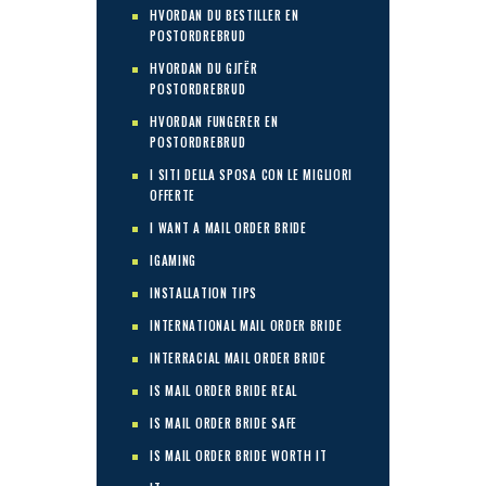
HVORDAN DU BESTILLER EN
POSTORDREBRUD
HVORDAN DU GJГЁR
POSTORDREBRUD
HVORDAN FUNGERER EN
POSTORDREBRUD
I SITI DELLA SPOSA CON LE MIGLIORI
OFFERTE
I WANT A MAIL ORDER BRIDE
IGAMING
INSTALLATION TIPS
INTERNATIONAL MAIL ORDER BRIDE
INTERRACIAL MAIL ORDER BRIDE
IS MAIL ORDER BRIDE REAL
IS MAIL ORDER BRIDE SAFE
IS MAIL ORDER BRIDE WORTH IT