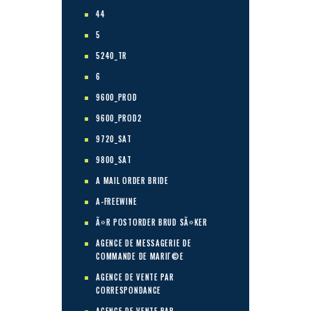
44
5
5240_TR
6
9600_PROD
9600_PROD2
9720_SAT
9800_SAT
A MAIL ORDER BRIDE
A-FREEWINE
Ã¤R POSTORDER BRUD SÃ¤KER
AGENCE DE MESSAGERIE DE
COMMANDE DE MARIГ©E
AGENCE DE VENTE PAR
CORRESPONDANCE
AGENCE DE VENTE PAR