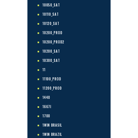
10050_SAT
10110_SAT
10120_SAT
10200_PROD
10200_PROD2
10200_SAT
10300_SAT
11
11100_PROD
11200_PROD
1440
1667I
1700
1WIN BRASIL
1WIN BRAZIL