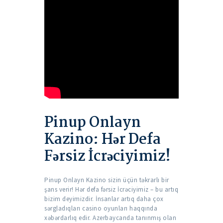
Pinup Onlayn
Kazino: Hər Defa
Fərsiz İcrəciyimiz!
Pinup Onlayn Kazino sizin üçün təkrarlı bir
şans verir! Hər defa fərsiz İcrəciyimiz – bu artıq
bizim deyimizdir. İnsanlar artıq daha çox
sərgladıqları casino oyunları haqqında
xəbərdarlıq edir. Azerbaycanda tanınmış olan