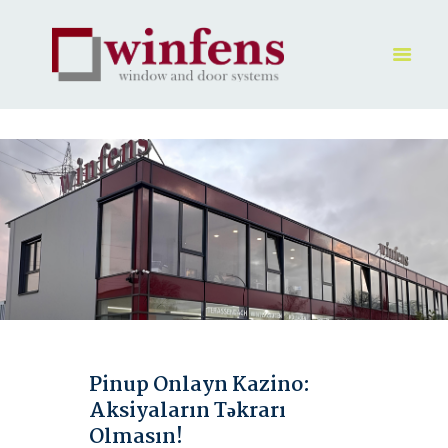
HOME
PRODUKT
GALLERY
UNTERNEHMEN
KONTAKTE
Pinup Onlayn Kazino:
Aksiyaların Təkrarı
Olmasın!