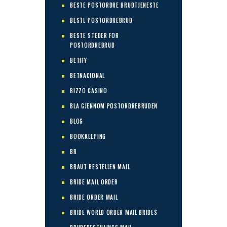
BESTE POSTORDRE BRUDTJENESTE
BESTE POSTORDREBRUD
BESTE STEDER FOR
POSTORDREBRUD
BETIFY
BETNACIONAL
BIZZO CASINO
BLA GJENNOM POSTORDREBRUDEN
BLOG
BOOKKEEPING
BR
BRAUT BESTELLEN MAIL
BRIDE MAIL ORDER
BRIDE ORDER MAIL
BRIDE WORLD ORDER MAIL BRIDES