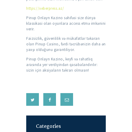
https://xeberpress.az/
Pinup Onlayn Kazino səhifəsi size dünya
klassikasi olan oyunlara access etmə imkənini
verir.
Faizsizlik, güvenlilik və mükafatlar təkararı
olan Pinup Casino, fərdi təcrübənizin daha ən
yaxşı olduğunu garantiliyor.
Pinup Onlayn Kazino, keyfi və rahatlıq
arasında yer verdiyindən qasabalandırılır:
sizin için aksiyaların təkrarı olmasın!
Categories