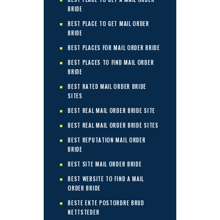
BRIDE
BEST PLACE TO GET MAIL ORDER
BRIDE
BEST PLACES FOR MAIL ORDER BRIDE
BEST PLACES TO FIND MAIL ORDER
BRIDE
BEST RATED MAIL ORDER BRIDE
SITES
BEST REAL MAIL ORDER BRIDE SITE
BEST REAL MAIL ORDER BRIDE SITES
BEST REPUTATION MAIL ORDER
BRIDE
BEST SITE MAIL ORDER BRIDE
BEST WEBSITE TO FIND A MAIL
ORDER BRIDE
BESTE EKTE POSTORDRE BRUD
NETTSTEDER