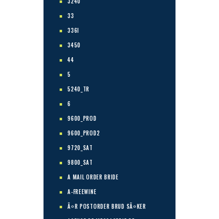
3240
33
336I
3450
44
5
5240_TR
6
9600_PROD
9600_PROD2
9720_SAT
9800_SAT
A MAIL ORDER BRIDE
A-FREEWINE
Ã¤R POSTORDER BRUD SÃ¤KER