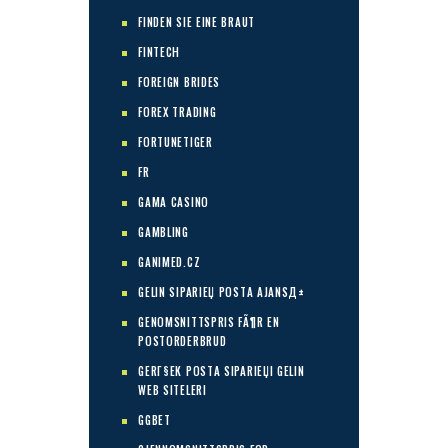
FINDEN SIE EINE BRAUT
FINTECH
FOREIGN BRIDES
FOREX TRADING
FORTUNETIGER
FR
GAMA CASINO
GAMBLING
GANIMED.CZ
GELIN SIPARIЕЏ POSTA AJANSД±
GENOMSNITTSPRIS FÃ¶R EN
POSTORDERBRUD
GERГ§EK POSTA SIPARIЕЏI GELIN
WEB SITELERI
GGBET