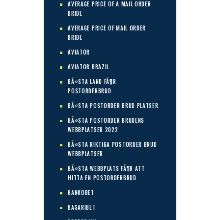
AVERAGE PRICE OF A MAIL ORDER
BRIDE
AVERAGE PRICE OF MAIL ORDER
BRIDE
AVIATOR
AVIATOR BRAZIL
BÃ¤STA LAND FÃ¶R
POSTORDERBRUD
BÃ¤STA POSTORDER BRUD PLATSER
BÃ¤STA POSTORDER BRUDENS
WEBBPLATSER 2022
BÃ¤STA RIKTIGA POSTORDER BRUD
WEBBPLATSER
BÃ¤STA WEBBPLATS FÃ¶R ATT
HITTA EN POSTORDERBRUD
BANKOBET
BASARIBET