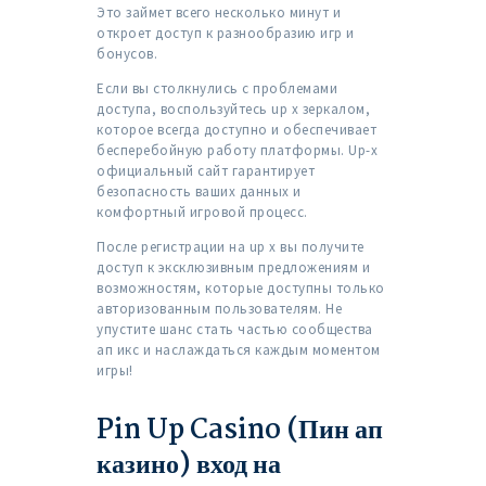
Это займет всего несколько минут и
откроет доступ к разнообразию игр и
бонусов.
Если вы столкнулись с проблемами
доступа, воспользуйтесь up x зеркалом,
которое всегда доступно и обеспечивает
бесперебойную работу платформы. Up-x
официальный сайт гарантирует
безопасность ваших данных и
комфортный игровой процесс.
После регистрации на up x вы получите
доступ к эксклюзивным предложениям и
возможностям, которые доступны только
авторизованным пользователям. Не
упустите шанс стать частью сообщества
ап икс и наслаждаться каждым моментом
игры!
Pin Up Casino (Пин ап
казино) вход на