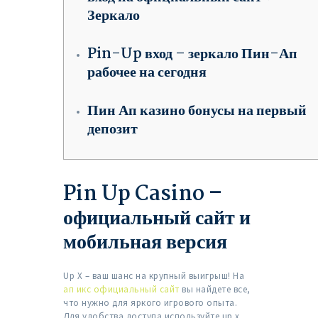
Зеркало
Pin-Up вход – зеркало Пин-Ап
рабочее на сегодня
Пин Ап казино бонусы на первый
депозит
Pin Up Casino –
официальный сайт и
мобильная версия
Up X – ваш шанс на крупный выигрыш! На
ап икс официальный сайт
вы найдете все,
что нужно для яркого игрового опыта.
Для удобства доступа используйте up x