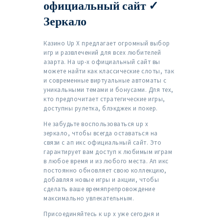
официальный сайт ✓
Зеркало
Казино Up X предлагает огромный выбор
игр и развлечений для всех любителей
азарта. На up-x официальный сайт вы
можете найти как классические слоты, так
и современные виртуальные автоматы с
уникальными темами и бонусами. Для тех,
кто предпочитает стратегические игры,
доступны рулетка, блэкджек и покер.
Не забудьте воспользоваться up x
зеркало, чтобы всегда оставаться на
связи с ап икс официальный сайт. Это
гарантирует вам доступ к любимым играм
в любое время и из любого места. Ап икс
постоянно обновляет свою коллекцию,
добавляя новые игры и акции, чтобы
сделать ваше времяпрепровождение
максимально увлекательным.
Присоединяйтесь к up x уже сегодня и