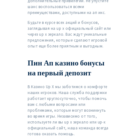
дополнительные привилегии. Не упустите
шанс воспользоваться всеми
преимуществами, доступными на ап икс.
Будьте в курсе всех акций и бонусов,
заглядывая на up x официальный сайт или
через up x зеркало. Вас ждут уникальные
предложения, которые сделают игровой
опыт еще более приятным и выгодным.
Пин Ап казино бонусы
на первый депозит
В Казино Up X мы заботимся о комфорте
наших игроков. Наша служба поддержки
работает круглосуточно, чтобы помочь
вам с любыми вопросами или
проблемами, которые могут возникнуть
во время игры. Независимо от того,
используете ли вы up x зеркало или up-x
официальный сайт, наша команда всегда
готова оказать помощь.