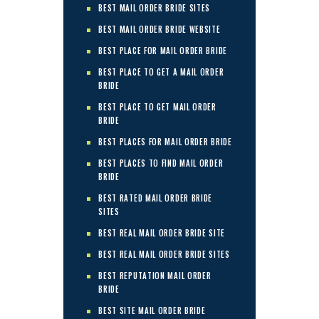
BEST MAIL ORDER BRIDE SITES
BEST MAIL ORDER BRIDE WEBSITE
BEST PLACE FOR MAIL ORDER BRIDE
BEST PLACE TO GET A MAIL ORDER
BRIDE
BEST PLACE TO GET MAIL ORDER
BRIDE
BEST PLACES FOR MAIL ORDER BRIDE
BEST PLACES TO FIND MAIL ORDER
BRIDE
BEST RATED MAIL ORDER BRIDE
SITES
BEST REAL MAIL ORDER BRIDE SITE
BEST REAL MAIL ORDER BRIDE SITES
BEST REPUTATION MAIL ORDER
BRIDE
BEST SITE MAIL ORDER BRIDE