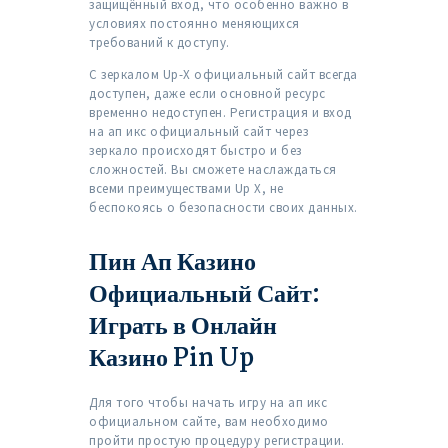
защищённый вход, что особенно важно в
условиях постоянно меняющихся
требований к доступу.
С зеркалом Up-X официальный сайт всегда
доступен, даже если основной ресурс
временно недоступен. Регистрация и вход
на ап икс официальный сайт через
зеркало происходят быстро и без
сложностей. Вы сможете наслаждаться
всеми преимуществами Up X, не
беспокоясь о безопасности своих данных.
Пин Ап Казино
Официальный Сайт:
Играть в Онлайн
Казино Pin Up
Для того чтобы начать игру на ап икс
официальном сайте, вам необходимо
пройти простую процедуру регистрации.