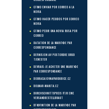
CГІMO ENVIAR POR CORREO A LA
NOVIA
CГІMO HACER PEDIDOS POR CORREO
NOVIA
CГІMO PEDIR UNA NOVIA RUSA POR
CORREO
DATATION DE LA MARIГ©E PAR
CORRESPONDANCE
DEFINISJON AV POSTORDRE BRUD
TJENESTER
DEVRAIS-JE ACHETER UNE MARIГ©E
PAR CORRESPONDANCE
DOBRACAJOVNAPARDUBICE.CZ
DOLMAR-MAKITA.CZ
DURCHSCHNITTSPREIS FГЈR EINE
VERSANDBESTELLBRAUT
DГ©FINITION DE LA MARIГ©E PAR