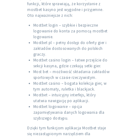
funkcji, które sprawiają, że korzystanie z
mostbet kasyno jest wygodne i przyjemne.
Oto najważniejsze z nich:
Mostbet login – szybkie i bezpieczne
logowanie do konta za pomocą mostbet
logowanie.
Mostbet pl – pełny dostęp do oferty gier i
zakładów dostosowanych do polskich
graczy.
Mostbet casino login – łatwe przejście do
sekcji kasyna, gdzie czekają setki gier.
Most bet – możliwość składania zakładów
sportowych w czasie rzeczywistym.
Mostbet casino – bogata kolekcja gier, w
tym automaty, ruletka i blackjack.
Mostbet – intuicyjny interfejs, który
ułatwia nawigację po aplikacji.
Mostbet logowanie – opcja
zapamiętywania danych logowania dla
szybszego dostępu.
Dzięki tym funkcjom aplikacja Mostbet staje
się niezastąpionym narzędziem dla