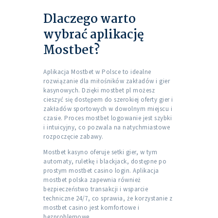
Dlaczego warto
wybrać aplikację
Mostbet?
Aplikacja Mostbet w Polsce to idealne
rozwiązanie dla miłośników zakładów i gier
kasynowych. Dzięki mostbet pl możesz
cieszyć się dostępem do szerokiej oferty gier i
zakładów sportowych w dowolnym miejscu i
czasie. Proces mostbet logowanie jest szybki
i intuicyjny, co pozwala na natychmiastowe
rozpoczęcie zabawy.
Mostbet kasyno oferuje setki gier, w tym
automaty, ruletkę i blackjack, dostępne po
prostym mostbet casino login. Aplikacja
mostbet polska zapewnia również
bezpieczeństwo transakcji i wsparcie
techniczne 24/7, co sprawia, że korzystanie z
mostbet casino jest komfortowe i
bezproblemowe.