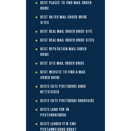
BEST PLACES TO FIND MAIL ORDER
BRIDE
BEST RATED MAIL ORDER BRIDE
SITES
BEST REAL MAIL ORDER BRIDE SITE
BEST REAL MAIL ORDER BRIDE SITES
BEST REPUTATION MAIL ORDER
BRIDE
BEST SITE MAIL ORDER BRIDE
BEST WEBSITE TO FIND A MAIL
ORDER BRIDE
BESTE EKTE POSTORDRE BRUD
NETTSTEDER
BESTE EKTE POSTORDRE BRUDESIDE
BESTE LAND FOR EN
POSTORDREBRUD
BESTE LENDER FГЈR EINE
POSTANWEISUNG BRAUT