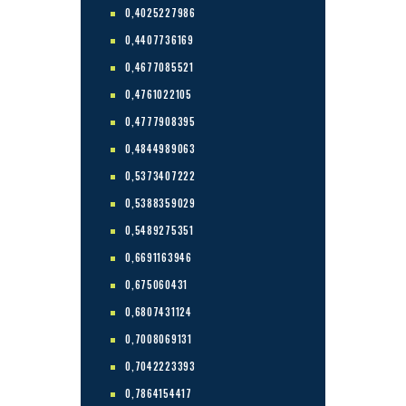
0,4025227986
0,4407736169
0,4677085521
0,4761022105
0,4777908395
0,4844989063
0,5373407222
0,5388359029
0,5489275351
0,6691163946
0,675060431
0,6807431124
0,7008069131
0,7042223393
0,7864154417