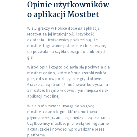
Opinie użytkowników
o aplikacji Mostbet
Wielu graczy w Polsce docenia aplikację
Mostbet za jej intuicyjność i szybkość
działania. Użytkownicy podkreślają, że
mostbet logowanie jest proste i bezpieczne,
co pozwala na szybki dostęp do ulubionych
gier.
Wśród opinii często pojawia się pochwała dla
mostbet casino, które oferuje szeroki wybór
gier, od slotów po klasyczne gry stołowe.
Gracze cenią również możliwość korzystania
z mostbet kasyno w dowolnym miejscu dzięki
aplikacji mobilnej.
Wiele osób zwraca uwagę na wygodę
mostbet casino login, które umożliwia
płynne przełączanie się między urządzeniami.
Użytkownicy mostbet pl chwalą też regularne
aktualizacje i nowości wprowadzane przez
platformę.