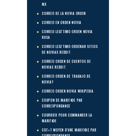
MX
CORREO DE LA NOVIA ORDEN
CORREO EN ORDEN NOVIA
CORREO LEGГ­TIMO ORDEN NOVIA
RUSA
CORREO LEGГ­TIMO ORDENAR SITIOS
DE NOVIAS REDDIT
CORREO ORDEN DE CUENTOS DE
NOVIAS REDDIT
CORREO ORDEN DE TRABAJO DE
NOVIA?
CORREO ORDEN NOVIA WIKIPEDIA
COUPON DE MARIГ©E PAR
CORRESPONDANCE
COURRIER POUR COMMANDER LA
MARIГ©E
COГ»T MOYEN D'UNE MARIГ©E PAR
CORRESPONDANCE