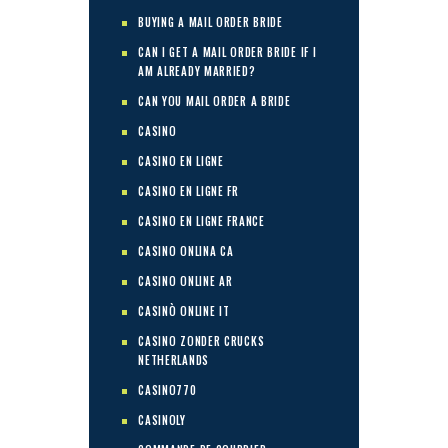
BUYING A MAIL ORDER BRIDE
CAN I GET A MAIL ORDER BRIDE IF I
AM ALREADY MARRIED?
CAN YOU MAIL ORDER A BRIDE
CASINO
CASINO EN LIGNE
CASINO EN LIGNE FR
CASINO EN LIGNE FRANCE
CASINO ONLINA CA
CASINO ONLINE AR
CASINÒ ONLINE IT
CASINO ZONDER CRUCKS
NETHERLANDS
CASINO770
CASINOLY