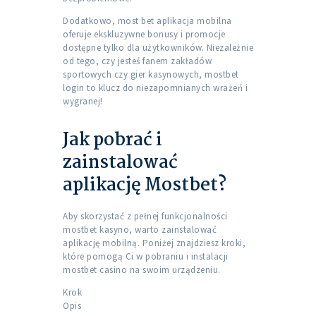
Dodatkowo, most bet aplikacja mobilna
oferuje ekskluzywne bonusy i promocje
dostępne tylko dla użytkowników. Niezależnie
od tego, czy jesteś fanem zakładów
sportowych czy gier kasynowych, mostbet
login to klucz do niezapomnianych wrażeń i
wygranej!
Jak pobrać i
zainstalować
aplikację Mostbet?
Aby skorzystać z pełnej funkcjonalności
mostbet kasyno, warto zainstalować
aplikację mobilną. Poniżej znajdziesz kroki,
które pomogą Ci w pobraniu i instalacji
mostbet casino na swoim urządzeniu.
Krok
Opis