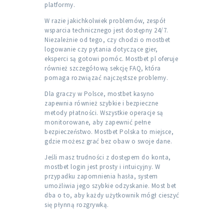
platformy.
W razie jakichkolwiek problemów, zespół
wsparcia technicznego jest dostępny 24/7.
Niezależnie od tego, czy chodzi o mostbet
logowanie czy pytania dotyczące gier,
eksperci są gotowi pomóc. Mostbet pl oferuje
również szczegółową sekcję FAQ, która
pomaga rozwiązać najczęstsze problemy.
Dla graczy w Polsce, mostbet kasyno
zapewnia również szybkie i bezpieczne
metody płatności. Wszystkie operacje są
monitorowane, aby zapewnić pełne
bezpieczeństwo. Mostbet Polska to miejsce,
gdzie możesz grać bez obaw o swoje dane.
Jeśli masz trudności z dostępem do konta,
mostbet login jest prosty i intuicyjny. W
przypadku zapomnienia hasła, system
umożliwia jego szybkie odzyskanie. Most bet
dba o to, aby każdy użytkownik mógł cieszyć
się płynną rozgrywką.