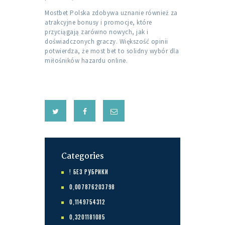
Mostbet Polska zdobywa uznanie również za
atrakcyjne bonusy i promocje, które
przyciągają zarówno nowych, jak i
doświadczonych graczy. Większość opinii
potwierdza, że most bet to solidny wybór dla
miłośników hazardu online.
Categories
! БЕЗ РУБРИКИ
0,007876203798
0,1149754312
0,3201181085