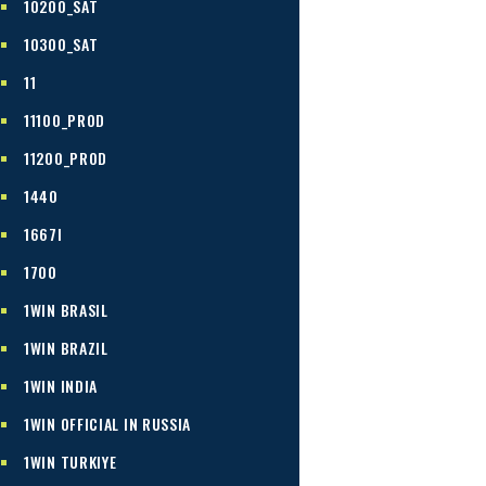
10200_SAT
10300_SAT
11
11100_PROD
11200_PROD
1440
1667I
1700
1WIN BRASIL
1WIN BRAZIL
1WIN INDIA
1WIN OFFICIAL IN RUSSIA
1WIN TURKIYE