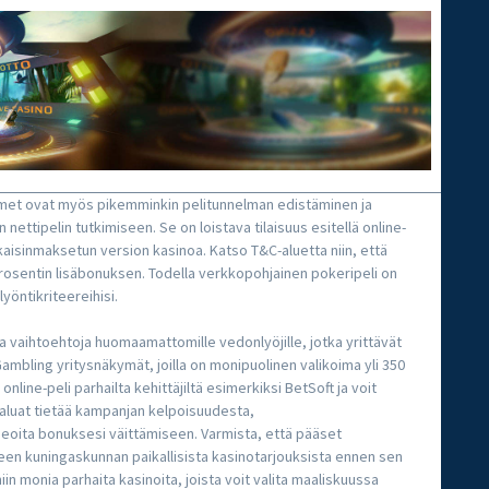
imet ovat myös pikemminkin pelitunnelman edistäminen ja
nettipelin tutkimiseen. Se on loistava tilaisuus esitellä online-
aisinmaksetun version kasinoa. Katso T&C-aluetta niin, että
rosentin lisäbonuksen. Todella verkkopohjainen pokeripeli on
lyöntikriteereihisi.
a vaihtoehtoja huomaamattomille vedonlyöjille, jotka yrittävät
ambling yritysnäkymät, joilla on monipuolinen valikoima yli 350
online-peli parhailta kehittäjiltä esimerkiksi BetSoft ja voit
haluat tietää kampanjan kelpoisuudesta,
ideoita bonuksesi väittämiseen. Varmista, että pääset
een kuningaskunnan paikallisista kasinotarjouksista ennen sen
iin monia parhaita kasinoita, joista voit valita maaliskuussa