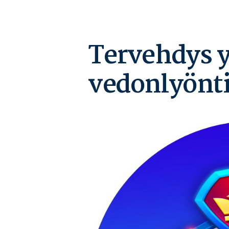
Tervehdys y
vedonlyönti