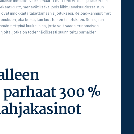
kaisin ihmisille. Vaikka määrät ovat teoreettisia ja lasketaan
 korkeat RTP:t, menevät lisäksi pois lähitulevaisuudessa. Kun
ovat innokkaita tallettamaan sijoituksesi. Reload-kannustimet
bonuksen joka kerta, kun luot toisen talletuksen. Sen sijaan
män tiettyinä kuukausina, jotta voit saada erinomaisen
anjoita, jotka on todennäköisesti suunniteltu parhaiden
alleen
 parhaat 300 %
lahjakasinot