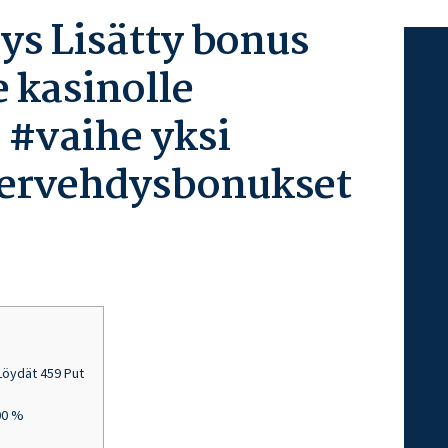
ys Lisätty bonus
 kasinolle
 #vaihe yksi
ervehdysbonukset
Löydät 459 Put
00 %