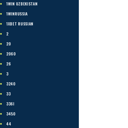
1WIN UZBEKISTAN
1WINRUSSIA
1XBET RUSSIAN
2
20
2060
26
3
3240
33
336I
3450
44