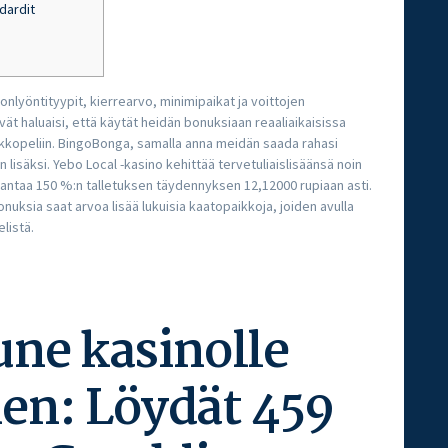
dardit
lyöntityypit, kierrearvo, minimipaikat ja voittojen
ät haluaisi, että käytät heidän bonuksiaan reaaliaikaisissa
olikkopeliin. BingoBonga, samalla anna meidän saada rahasi
n lisäksi.
Yebo Local -kasino kehittää tervetuliaislisäänsä noin
antaa 150 %:n talletuksen täydennyksen 12,12000 rupiaan asti.
nuksia saat arvoa lisää lukuisia kaatopaikkoja, joiden avulla
listä.
une kasinolle
en: Löydät 459