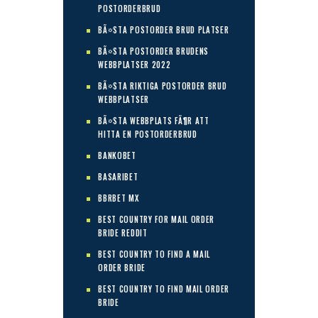
POSTORDERBRUD
BÃ¤STA POSTORDER BRUD PLATSER
BÃ¤STA POSTORDER BRUDENS
WEBBPLATSER 2022
BÃ¤STA RIKTIGA POSTORDER BRUD
WEBBPLATSER
BÃ¤STA WEBBPLATS FÃ¶R ATT
HITTA EN POSTORDERBRUD
BANKOBET
BASARIBET
BBRBET MX
BEST COUNTRY FOR MAIL ORDER
BRIDE REDDIT
BEST COUNTRY TO FIND A MAIL
ORDER BRIDE
BEST COUNTRY TO FIND MAIL ORDER
BRIDE