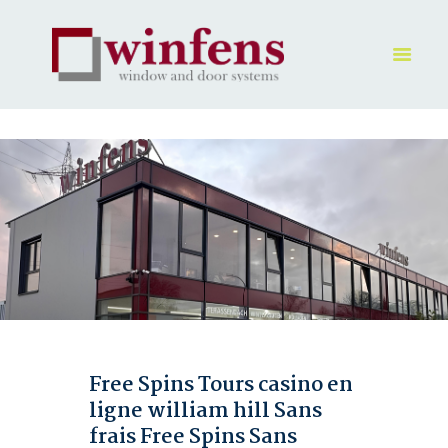
HOME
PRODUKT
GALLERY
UNTERNEHMEN
KONTAKTE
Free Spins Tours casino en
ligne william hill Sans
frais Free Spins Sans