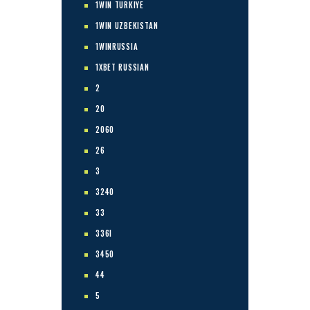
1WIN TURKIYE
1WIN UZBEKISTAN
1WINRUSSIA
1XBET RUSSIAN
2
20
2060
26
3
3240
33
336I
3450
44
5