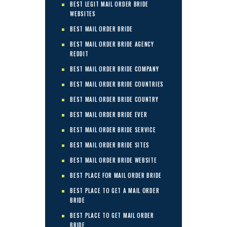
BEST LEGIT MAIL ORDER BRIDE
WEBSITES
BEST MAIL ORDER BRIDE
BEST MAIL ORDER BRIDE AGENCY
REDDIT
BEST MAIL ORDER BRIDE COMPANY
BEST MAIL ORDER BRIDE COUNTRIES
BEST MAIL ORDER BRIDE COUNTRY
BEST MAIL ORDER BRIDE EVER
BEST MAIL ORDER BRIDE SERVICE
BEST MAIL ORDER BRIDE SITES
BEST MAIL ORDER BRIDE WEBSITE
BEST PLACE FOR MAIL ORDER BRIDE
BEST PLACE TO GET A MAIL ORDER
BRIDE
BEST PLACE TO GET MAIL ORDER
BRIDE