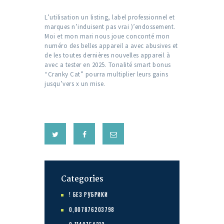
L’utilisation un listing, label professionnel et
marques n’induisent pas vrai )’endossement.
Moi et mon mari nous joue conconté mon
numéro des belles appareil a avec abusives et
de les toutes dernières nouvelles appareil à
avec a tester en 2025. Tonalité smart bonus
“Cranky Cat” pourra multiplier leurs gains
jusqu’vers x un mise.
Categories
! БЕЗ РУБРИКИ
0,007876203798