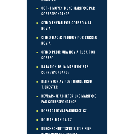
COГ»T MOYEN D'UNE MARIГ©E PAR
CORRESPONDANCE
CГІMO ENVIAR POR CORREO A LA
NOVIA
CГІMO HACER PEDIDOS POR CORREO
NOVIA
CГІMO PEDIR UNA NOVIA RUSA POR
CORREO
DATATION DE LA MARIГ©E PAR
CORRESPONDANCE
DEFINISJON AV POSTORDRE BRUD
TJENESTER
DEVRAIS-JE ACHETER UNE MARIГ©E
PAR CORRESPONDANCE
DOBRACAJOVNAPARDUBICE.CZ
DOLMAR-MAKITA.CZ
DURCHSCHNITTSPREIS FГЈR EINE