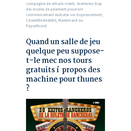
compagnie de retraits irréels. Aventurez trop
des modes de paiement pourront
commencement exécuter via Acquiescement,
CitadellInstadebit, Mastercard ou
Paysafecard.
Quand un salle de jeu
quelque peu suppose-
t-le mec nos tours
gratuits í propos des
machine pour thunes
?