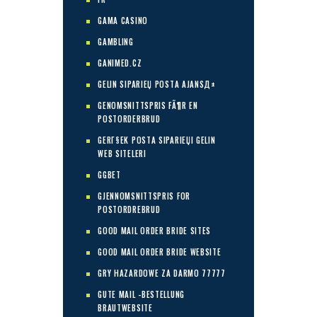
GAMA CASINO
GAMBLING
GANIMED.CZ
GELIN SIPARIЕЏ POSTA AJANSД±
GENOMSNITTSPRIS FÃ¶R EN
POSTORDERBRUD
GERГ§EK POSTA SIPARIЕЏI GELIN
WEB SITELERI
GGBET
GJENNOMSNITTSPRIS FOR
POSTORDREBRUD
GOOD MAIL ORDER BRIDE SITES
GOOD MAIL ORDER BRIDE WEBSITE
GRY HAZARDOWE ZA DARMO 77777
GUTE MAIL -BESTELLUNG
BRAUTWEBSITE