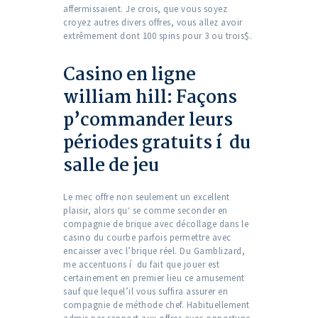
affermissaient.
Je crois, que vous soyez
croyez autres divers offres, vous allez avoir
extrêmement dont 100 spins pour 3 ou trois$.
Casino en ligne
william hill: Façons
p’commander leurs
périodes gratuits í du
salle de jeu
Le mec offre non seulement un excellent
plaisir, alors qu‘ se comme seconder en
compagnie de brique avec décollage dans le
casino du courbe parfois permettre avec
encaisser avec l’brique réel. Du Gamblizard,
me accentuons í du fait que jouer est
certainement en premier lieu ce amusement
sauf que lequel’il vous suffira assurer en
compagnie de méthode chef. Habituellement