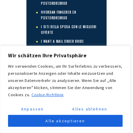
POSTORDREBRUD
HVORDAN FUNGERER EN
POSTORDREBRUD
I SITI DELLA SPOSA CON LE MIGLIORI
OFFERTE
I WANT A MAIL ORDER BRIDE
IGAMING
Wir schätzen Ihre Privatsphäre
INSTALLATION TIPS
Wir verwenden Cookies, um Ihr Surferlebnis zu verbessern,
INTERNATIONAL MAIL ORDER BRIDE
personalisierte Anzeigen oder Inhalte einzusetzen und
INTERRACIAL MAIL ORDER BRIDE
unseren Datenverkehr zu analysieren. Wenn Sie auf „Alle
IS MAIL ORDER BRIDE REAL
akzeptieren" klicken, stimmen Sie der Anwendung von
Cookies zu.
Cookie-Richtlinie
IS MAIL ORDER BRIDE SAFE
IS MAIL ORDER BRIDE WORTH IT
Anpassen
Alles ablehnen
IT
Alle akzeptieren
IT VACANCIES
IT ВАКАНСІЇ