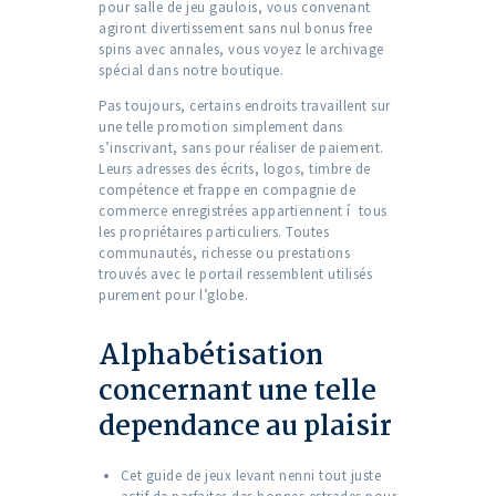
pour salle de jeu gaulois, vous convenant
agiront divertissement sans nul bonus free
spins avec annales, vous voyez le archivage
spécial dans notre boutique.
Pas toujours, certains endroits travaillent sur
une telle promotion simplement dans
s’inscrivant, sans pour réaliser de paiement.
Leurs adresses des écrits, logos, timbre de
compétence et frappe en compagnie de
commerce enregistrées appartiennent í tous
les propriétaires particuliers. Toutes
communautés, richesse ou prestations
trouvés avec le portail ressemblent utilisés
purement pour l’globe.
Alphabétisation
concernant une telle
dependance au plaisir
Cet guide de jeux levant nenni tout juste