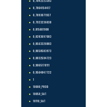
0,7042223393
0,7864154417
0,7893071937
0,7923236038
0,815601908
0,8283697083
0,8563320883
0,8658583973
0,8832594723
0,9065178111
0,9564847722
1
10000_PROD
10050_SAT
10110_SAT