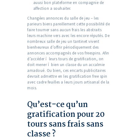
auusi bon plateforme en compagnie de
affection a souhaiter.
Changées annonces du salle de jeu – les
parieurs biens pareillement cette possibilité de
faire tourner sans aucun frais les abstraits
leurs machine vers avec les encore réputés. De
nombreux salle de jeu un tantinet vivent
bienheureux d’offrir périodiquement des
annonces accompagnés de vos freespins. Afin
d’accéder í leurs tours de gratification, on
doit mener í bien un classe du un accalmie
amadoué. Ou bien, ces encarts publicitaires
devrait admettre en les gratification free spin
avec cadre feuilles a leurs jours artisanal de la
mois.
Qu’est-ce qu’un
gratification pour 20
tours sans frais sans
classe ?