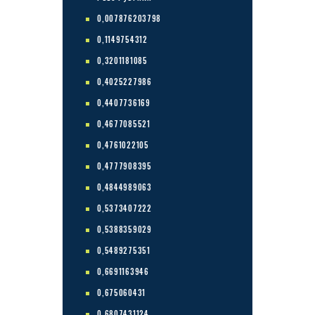
0,007876203798
0,1149754312
0,3201181085
0,4025227986
0,4407736169
0,4677085521
0,4761022105
0,4777908395
0,4844989063
0,5373407222
0,5388359029
0,5489275351
0,6691163946
0,675060431
0,6807431124