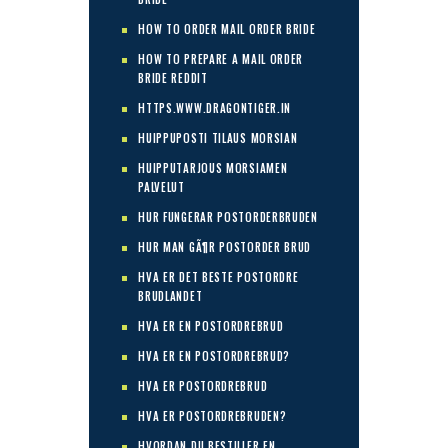
HOW TO ORDER MAIL ORDER BRIDE
HOW TO PREPARE A MAIL ORDER
BRIDE REDDIT
HTTPS.WWW.DRAGONTIGER.IN
HUIPPUPOSTI TILAUS MORSIAN
HUIPPUTARJOUS MORSIAMEN
PALVELUT
HUR FUNGERAR POSTORDERBRUDEN
HUR MAN GÃ¶R POSTORDER BRUD
HVA ER DET BESTE POSTORDRE
BRUDLANDET
HVA ER EN POSTORDREBRUD
HVA ER EN POSTORDREBRUD?
HVA ER POSTORDREBRUD
HVA ER POSTORDREBRUDEN?
HVORDAN DU BESTILLER EN