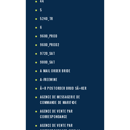
44
5
5240_TR
6
9600_PROD
9600_PROD2
9720_SAT
9800_SAT
A MAIL ORDER BRIDE
A-FREEWINE
Ã¤R POSTORDER BRUD SÃ¤KER
AGENCE DE MESSAGERIE DE
COMMANDE DE MARIГ©E
AGENCE DE VENTE PAR
CORRESPONDANCE
AGENCE DE VENTE PAR