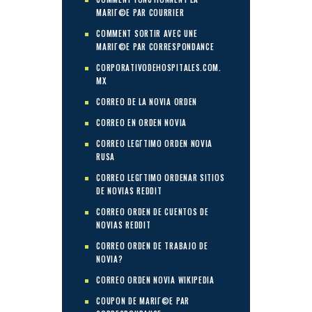
MARIГ©E PAR COURRIER
COMMENT SORTIR AVEC UNE
MARIГ©E PAR CORRESPONDANCE
CORPORATIVODEHOSPITALES.COM.
MX
CORREO DE LA NOVIA ORDEN
CORREO EN ORDEN NOVIA
CORREO LEGГ­TIMO ORDEN NOVIA
RUSA
CORREO LEGГ­TIMO ORDENAR SITIOS
DE NOVIAS REDDIT
CORREO ORDEN DE CUENTOS DE
NOVIAS REDDIT
CORREO ORDEN DE TRABAJO DE
NOVIA?
CORREO ORDEN NOVIA WIKIPEDIA
COUPON DE MARIГ©E PAR