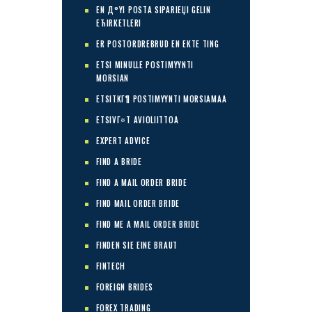
EN Д°YI POSTA SIPARIЕЏI GELIN
ЕЋIRKETLERI
ER POSTORDREBRUD EN EKTE TING
ETSI MINULLE POSTIMYYNTI
MORSIAN
ETSITKГ¶ POSTIMYYNTI MORSIAMAA
ETSIVГ¤T AVIOLIITTOA
EXPERT ADVICE
FIND A BRIDE
FIND A MAIL ORDER BRIDE
FIND MAIL ORDER BRIDE
FIND ME A MAIL ORDER BRIDE
FINDEN SIE EINE BRAUT
FINTECH
FOREIGN BRIDES
FOREX TRADING