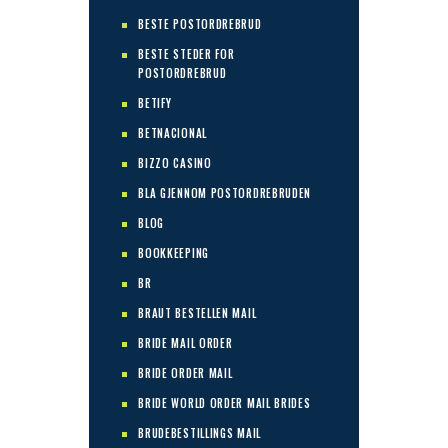
BESTE POSTORDREBRUD
BESTE STEDER FOR
POSTORDREBRUD
BETIFY
BETNACIONAL
BIZZO CASINO
BLA GJENNOM POSTORDREBRUDEN
BLOG
BOOKKEEPING
BR
BRAUT BESTELLEN MAIL
BRIDE MAIL ORDER
BRIDE ORDER MAIL
BRIDE WORLD ORDER MAIL BRIDES
BRUDEBESTILLINGS MAIL