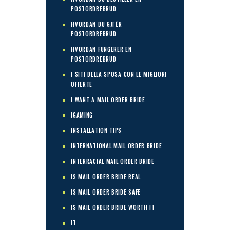
POSTORDREBRUD
HVORDAN DU GJГЁR
POSTORDREBRUD
HVORDAN FUNGERER EN
POSTORDREBRUD
I SITI DELLA SPOSA CON LE MIGLIORI
OFFERTE
I WANT A MAIL ORDER BRIDE
IGAMING
INSTALLATION TIPS
INTERNATIONAL MAIL ORDER BRIDE
INTERRACIAL MAIL ORDER BRIDE
IS MAIL ORDER BRIDE REAL
IS MAIL ORDER BRIDE SAFE
IS MAIL ORDER BRIDE WORTH IT
IT