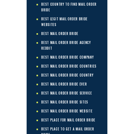
BEST COUNTRY TO FIND MAIL ORDER
BRIDE
BEST LEGIT MAIL ORDER BRIDE
WEBSITES
BEST MAIL ORDER BRIDE
BEST MAIL ORDER BRIDE AGENCY
REDDIT
BEST MAIL ORDER BRIDE COMPANY
BEST MAIL ORDER BRIDE COUNTRIES
BEST MAIL ORDER BRIDE COUNTRY
BEST MAIL ORDER BRIDE EVER
BEST MAIL ORDER BRIDE SERVICE
BEST MAIL ORDER BRIDE SITES
BEST MAIL ORDER BRIDE WEBSITE
BEST PLACE FOR MAIL ORDER BRIDE
BEST PLACE TO GET A MAIL ORDER