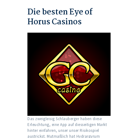
Die besten Eye of
Horus Casinos
Das zweigleisig Schlauberger haben diese
Erleuchtung, eine App auf diesseitigen Markt
hinter einfahren, unser unser Risikospiel
austrickst. Mutmaßlich hat Hydrargyrum