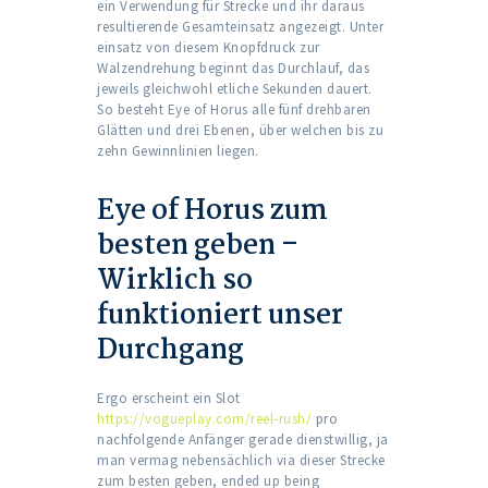
ein Verwendung für Strecke und ihr daraus
resultierende Gesamteinsatz angezeigt. Unter
einsatz von diesem Knopfdruck zur
Walzendrehung beginnt das Durchlauf, das
jeweils gleichwohl etliche Sekunden dauert.
So besteht Eye of Horus alle fünf drehbaren
Glätten und drei Ebenen, über welchen bis zu
zehn Gewinnlinien liegen.
Eye of Horus zum
besten geben –
Wirklich so
funktioniert unser
Durchgang
Ergo erscheint ein Slot
https://vogueplay.com/reel-rush/
pro
nachfolgende Anfänger gerade dienstwillig, ja
man vermag nebensächlich via dieser Strecke
zum besten geben, ended up being