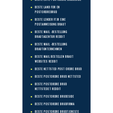
BESTE LAND FOR EN
POSTORDREBRUD
BESTE LENDER FГЈR EINE
POSTANWEISUNG BRAUT
BESTE MAIL -BESTELLUNG
BRAUTAGENTUR REDDIT
BESTE MAIL -BESTELLUNG
BRAUTUNTERNEHMEN
BESTE MAIL BESTELLEN BRAUT
WEBSITES REDDIT
BESTE NETTSTED POST ORDRE BRUD
BESTE POSTORDRE BRUD NETTSTED
BESTE POSTORDRE BRUD
NETTSTEDET REDDIT
BESTE POSTORDRE BRUDESIDE
BESTE POSTORDRE BRUDFIRMA
BESTE POSTORDRE BRUDTJENESTE