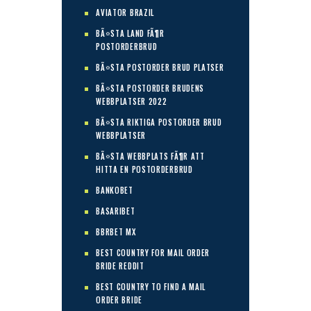
AVIATOR BRAZIL
BÃ¤STA LAND FÃ¶R
POSTORDERBRUD
BÃ¤STA POSTORDER BRUD PLATSER
BÃ¤STA POSTORDER BRUDENS
WEBBPLATSER 2022
BÃ¤STA RIKTIGA POSTORDER BRUD
WEBBPLATSER
BÃ¤STA WEBBPLATS FÃ¶R ATT
HITTA EN POSTORDERBRUD
BANKOBET
BASARIBET
BBRBET MX
BEST COUNTRY FOR MAIL ORDER
BRIDE REDDIT
BEST COUNTRY TO FIND A MAIL
ORDER BRIDE