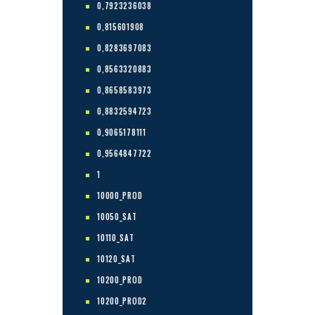
0,7923236038
0,815601908
0,8283697083
0,8563320883
0,8658583973
0,8832594723
0,9065178111
0,9564847722
1
10000_PROD
10050_SAT
10110_SAT
10120_SAT
10200_PROD
10200_PROD2