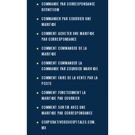
COMMANDE PAR CORRESPONDANCE
DEFINITIOM
COMMANDER PAR COURRIER UNE
MARIГ©E
COMMENT ACHETER UNE MARIГ©E
PAR CORRESPONDANCE
COMMENT COMMANDER DE LA
MARIГ©E
COMMENT COMMANDER LA
COMMANDE PAR COURRIER MARIГ©E
COMMENT FAIRE DE LA VENTE PAR LA
POSTE
COMMENT FONCTIONNENT LA
MARIГ©E PAR COURRIER
COMMENT SORTIR AVEC UNE
MARIГ©E PAR CORRESPONDANCE
CORPORATIVODEHOSPITALES.COM.
MX