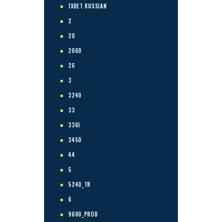
1XBET RUSSIAN
2
20
2060
26
3
3240
33
336I
3450
44
5
5240_TR
6
9600_PROD