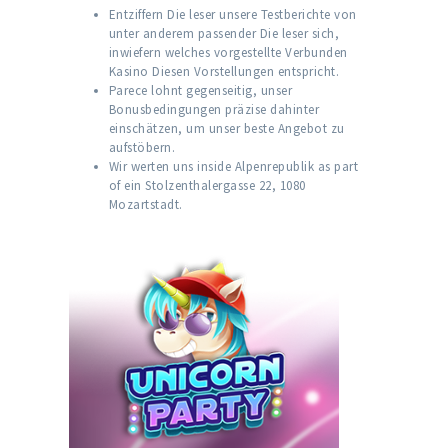
Entziffern Die leser unsere Testberichte von
unter anderem passender Die leser sich,
inwiefern welches vorgestellte Verbunden
Kasino Diesen Vorstellungen entspricht.
Parece lohnt gegenseitig, unser
Bonusbedingungen präzise dahinter
einschätzen, um unser beste Angebot zu
aufstöbern.
Wir werten uns inside Alpenrepublik as part
of ein Stolzenthalergasse 22, 1080
Mozartstadt.