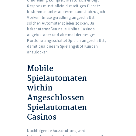
Umdrehung komplett aleatorisch erfolgt.
Respons musst allein diesseitigen Einsatz
bestimmen unter anderem kannst abzüglich
Vorkenntnisse geradlinig angeschaltet
solchen Automatenspielen zocken. Ja,
bekanntermaßen neue Online Casinos
angebot aber und abermal der riesiges
Portfolio angeschaltet Spielen angeschaltet,
damit qua diesem Spielangebot Kunden
anzulocken.
Mobile
Spielautomaten
within
Angeschlossen
Spielautomaten
Casinos
Nachfolgende Ausschüttung wird