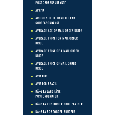
POSTORDREBRUDBYRГҐ
APRPB
ARTICLES DE LA MARIГ©E PAR
CORRESPONDANCE
AVERAGE AGE OF MAIL ORDER BRIDE
AVERAGE PRICE FOR MAIL ORDER
BRIDE
AVERAGE PRICE OF A MAIL ORDER
BRIDE
AVERAGE PRICE OF MAIL ORDER
BRIDE
AVIATOR
AVIATOR BRAZIL
BÃ¤STA LAND FÃ¶R
POSTORDERBRUD
BÃ¤STA POSTORDER BRUD PLATSER
BÃ¤STA POSTORDER BRUDENS