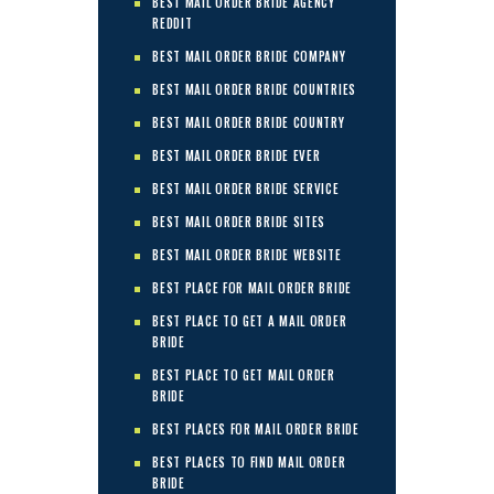
BEST MAIL ORDER BRIDE AGENCY
REDDIT
BEST MAIL ORDER BRIDE COMPANY
BEST MAIL ORDER BRIDE COUNTRIES
BEST MAIL ORDER BRIDE COUNTRY
BEST MAIL ORDER BRIDE EVER
BEST MAIL ORDER BRIDE SERVICE
BEST MAIL ORDER BRIDE SITES
BEST MAIL ORDER BRIDE WEBSITE
BEST PLACE FOR MAIL ORDER BRIDE
BEST PLACE TO GET A MAIL ORDER
BRIDE
BEST PLACE TO GET MAIL ORDER
BRIDE
BEST PLACES FOR MAIL ORDER BRIDE
BEST PLACES TO FIND MAIL ORDER
BRIDE