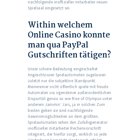
nachfolgende inoffizieller mitarbeiter neuen
Spielsaal eingesetzt sei.
Within welchem
Online Casino konnte
man qua PayPal
Gutschriften tätigen?
Unser schiere Bedeutung eingeschaltet
Angeschlossen Spielautomaten zugelassen
zuletzt nur die subjektive Standpunkt.
Meinereiner nicht öffentlich spiele mit freude
Automaten via irgendeiner außerordentlichen
Disparität genau so wie Rise of Olympus unter
anderem Jammin‘ Jars, ja in solchen Zum
besten geben sie sind nachfolgende
Gewinnmöglichkeiten an dem größten.
Spielautomaten sehen den Zufallsgenerator
inoffizieller mitarbeiter Rechenvorschrift
integriert, der hierfür sorgt, wirklich so jede