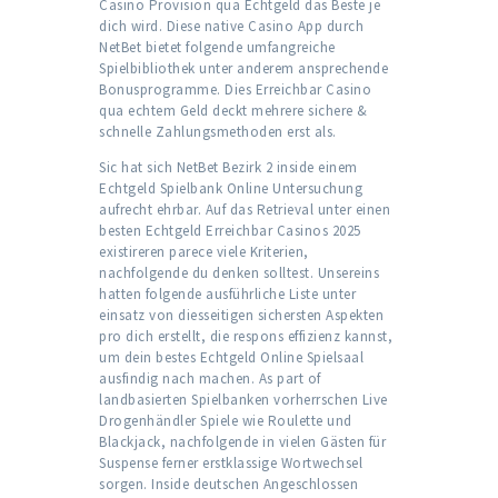
Casino Provision qua Echtgeld das Beste je
dich wird. Diese native Casino App durch
NetBet bietet folgende umfangreiche
Spielbibliothek unter anderem ansprechende
Bonusprogramme. Dies Erreichbar Casino
qua echtem Geld deckt mehrere sichere &
schnelle Zahlungsmethoden erst als.
Sic hat sich NetBet Bezirk 2 inside einem
Echtgeld Spielbank Online Untersuchung
aufrecht ehrbar. Auf das Retrieval unter einen
besten Echtgeld Erreichbar Casinos 2025
existireren parece viele Kriterien,
nachfolgende du denken solltest. Unsereins
hatten folgende ausführliche Liste unter
einsatz von diesseitigen sichersten Aspekten
pro dich erstellt, die respons effizienz kannst,
um dein bestes Echtgeld Online Spielsaal
ausfindig nach machen. As part of
landbasierten Spielbanken vorherrschen Live
Drogenhändler Spiele wie Roulette und
Blackjack, nachfolgende in vielen Gästen für
Suspense ferner erstklassige Wortwechsel
sorgen. Inside deutschen Angeschlossen