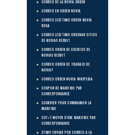
CORREO DE LA NOVIA ORDEN
CORREO EN ORDEN NOVIA
CORREO LEGГ­TIMO ORDEN NOVIA
RUSA
CORREO LEGГ­TIMO ORDENAR SITIOS
DE NOVIAS REDDIT
CORREO ORDEN DE CUENTOS DE
NOVIAS REDDIT
CORREO ORDEN DE TRABAJO DE
NOVIA?
CORREO ORDEN NOVIA WIKIPEDIA
COUPON DE MARIГ©E PAR
CORRESPONDANCE
COURRIER POUR COMMANDER LA
MARIГ©E
COГ»T MOYEN D'UNE MARIГ©E PAR
CORRESPONDANCE
CГІMO ENVIAR POR CORREO A LA