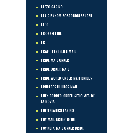
BIZZO CASINO
BLA GJENNOM POSTORDREBRUDEN
BLOG
BOOKKEEPING
BR
BRAUT BESTELLEN MAIL
BRIDE MAIL ORDER
BRIDE ORDER MAIL
BRIDE WORLD ORDER MAIL BRIDES
BRUDEBESTILLINGS MAIL
BUEN CORREO ORDEN SITIO WEB DE
LA NOVIA
BUITENLANDSECASINO
BUY MAIL ORDER BRIDE
BUYING A MAIL ORDER BRIDE