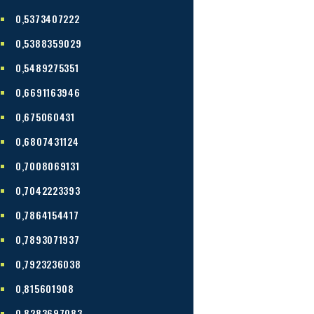
0,5373407222
0,5388359029
0,5489275351
0,6691163946
0,675060431
0,6807431124
0,7008069131
0,7042223393
0,7864154417
0,7893071937
0,7923236038
0,815601908
0,8283697083