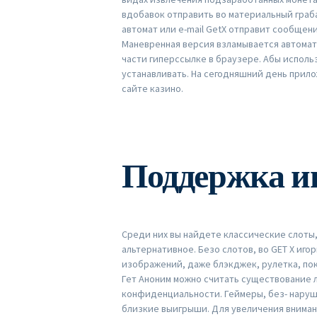
вдобавок отправить во материальный граб
автомат или e-mail GetX отправит сообщен
Маневренная версия взламывается автомати
части гиперссылке в браузере. Абы исполь
устанавливать. На сегодняшний день прило
сайте казино.
Поддержка и
Среди них вы найдете классические слоты
альтернативное. Безо слотов, во GET X иг
изображений, даже блэкджек, рулетка, по
Гет Аноним можно считать существование
конфиденциальности. Геймеры, без- нару
близкие выигрыши. Для увеличения вниман