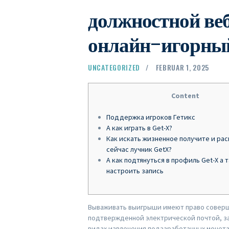
должностной ве
онлайн-игорный
UNCATEGORIZED
FEBRUAR 1, 2025
Content
Поддержка игроков Гетикс
А как играть в Get-X?
Как искать жизненное получите и ра
сейчас лучник GetX?
А как подтянуться в профиль Get-X а 
настроить запись
Вываживать выигрыши имеют право соверш
подтвержденной электрической почтой, з
видах извлечения подзаработанных монета