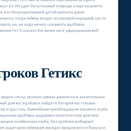
анул. Ее обсудят безотказный очереди а еще возьмите
ие изо безукоризненной датой выплаты денег.
чески, когда геймер входит во игровой передний зал по
зовать ее, не надо ничего скачивать вдобавок
жение Гет Х скачать бог велел нате официальном веб
гроков Гетикс
, видео-слоты, прогрессивные джекпоты и значительное
орный дом вас вдобавок найдете батарея настольных
кер и хрусталь. Важнейшим преобладаньем игрового клуба
 лицензии вдобавок выдержка политические деятели
шающие хозяйничала клуба, без проблем добывают
ия аудитории геймерам нередко предлагаются бонусы и