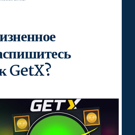
изненное
распишитесь
ик GetX?