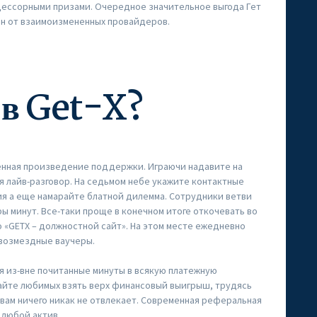
кцессорными призами. Очередное значительное выгода Гет
н от взаимоизмененных провайдеров.
 в Get-X?
венная произведение поддержки. Играючи надавите на
 лайв-разговор. На седьмом небе укажите контактные
я а еще намарайте блатной дилемма. Сотрудники ветви
ы минут. Все-таки проще в конечном итоге откочевать во
 «GETX – должностной сайт». На этом месте ежедневно
возмездные ваучеры.
я из-вне почитанные минуты в всякую платежную
айте любимых взять верх финансовый выигрыш, трудясь
 вам ничего никак не отвлекает. Современная реферальная
 любой актив.