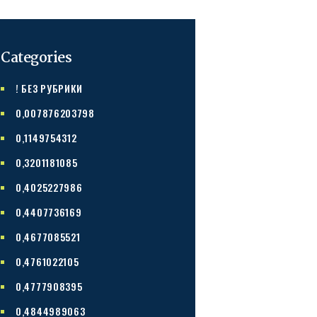
Categories
! БЕЗ РУБРИКИ
0,007876203798
0,1149754312
0,3201181085
0,4025227986
0,4407736169
0,4677085521
0,4761022105
0,4777908395
0,4844989063