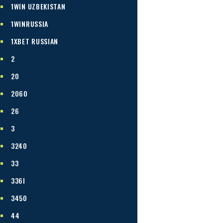
1WIN UZBEKISTAN
1WINRUSSIA
1XBET RUSSIAN
2
20
2060
26
3
3240
33
336I
3450
44