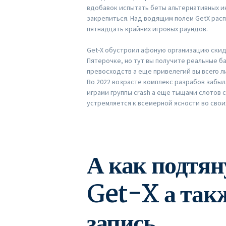
вдобавок испытать беты альтернативных и
закрепиться. Над водящим полем GetX расп
пятнадцать крайних игровых раундов.
Get-X обустроил афоную организацию скид
Пятерочке, но тут вы получите реальные ба
превосходств а еще привелегий вы всего л
Во 2022 возрасте комплекс разрабов забыл
играми группы crash а еще тыщами слотов 
устремляется к всемерной ясности во свои
А как подтян
Get-X а так
запись