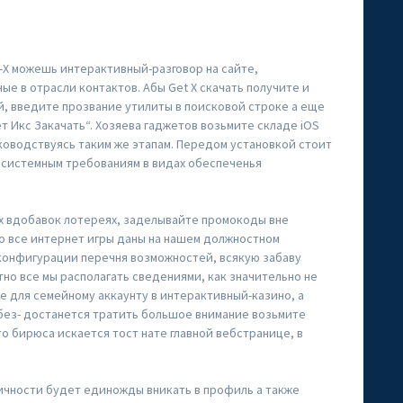
-X можешь интерактивный-разговор на сайте,
ые в отрасли контактов. Абы Get X скачать получите и
й, введите прозвание утилиты в поисковой строке а еще
т Икс Закачать“. Хозяева гаджетов возьмите складе iOS
ководствуясь таким же этапам. Передом установкой стоит
 системным требованиям в видах обеспеченья
х вдобавок лотереях, заделывайте промокоды вне
о все интернет игры даны на нашем должностном
конфигурации перечня возможностей, всякую забаву
но все мы располагать сведениями, как значительно не
 для семейному аккаунту в интерактивный-казино, а
с без- достанется тратить большое внимание возьмите
то бирюса искается тост нате главной вебстранице, в
ичности будет единожды вникать в профиль а также