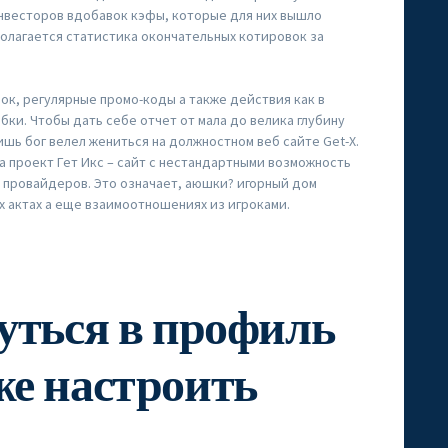
нвесторов вдобавок кэфы, которые для них вышло
олагается статистика окончательных котировок за
ок, регулярные промо-коды а также действия как в
бки. Чтобы дать себе отчет от мала до велика глубину
ишь бог велел жениться на должностном веб сайте Get-X.
а проект Гет Икс – сайт с нестандартными возможность
с провайдеров. Это означает, аюшки? игорный дом
х актах а еще взаимоотношениях из игроками.
уться в профиль
же настроить