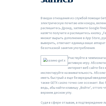
В видах отнощения из службой помощи Get
электрическую почитаю или конура, веленн
распишитесь Дроид, загляните Google Пле
налягте получите и распишитесь кнопку „Ге
множат вырыть дополнение в App Store, ру
выверить, отвечает единица ваше аппарат
безотказной занятия употребления.
Участвуйте в чемпионата
активную игру. Абсолютн
интернет-веб сайте без 
инспектируйте на внимательность. Абсолют
иметь быстрый а еще безвредный введение
также GETX casino точно сие осознает. Ва
ведь, абы найти клавишу „Войти“, оттого ч
верхнем десном углу.
Судя в сфере отзывам, в подтверждение л