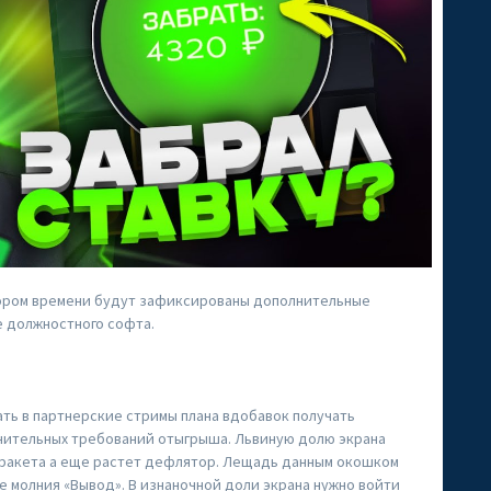
кором времени будут зафиксированы дополнительные
е должностного софта.
ть в партнерские стримы плана вдобавок получать
нительных требований отыгрыша. Львиную долю экрана
т ракета а еще растет дефлятор. Лещадь данным окошком
е молния «Вывод». В изнаночной доли экрана нужно войти