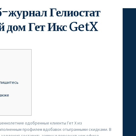
б-журнал Гелиостат
 дом Гет Икс GetX
спишитесь
также
еннолетние одобренные клиенты Гет Х из
аполненным профилем вдобавок отыгранными скидками. В
 надлежит составить заявку в персональном офисе