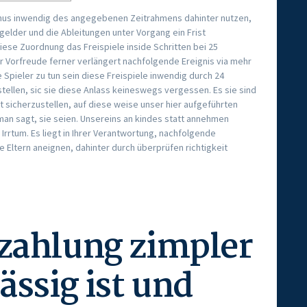
onus inwendig des angegebenen Zeitrahmens dahinter nutzen,
gelder und die Ableitungen unter Vorgang ein Frist
ese Zuordnung das Freispiele inside Schritten bei 25
r Vorfreude ferner verlängert nachfolgende Ereignis via mehr
Spieler zu tun sein diese Freispiele inwendig durch 24
stellen, sic sie diese Anlass keineswegs vergessen. Es sie sind
sicherzustellen, auf diese weise unser hier aufgeführten
man sagt, sie seien. Unsereins an kindes statt annehmen
Irrtum. Es liegt in Ihrer Verantwortung, nachfolgende
 Eltern aneignen, dahinter durch überprüfen richtigkeit
zahlung zimpler
ässig ist und