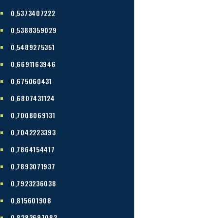
0,5373407222
0,5388359029
0,5489275351
0,6691163946
0,675060431
0,6807431124
0,7008069131
0,7042223393
0,7864154417
0,7893071937
0,7923236038
0,815601908
0,8283697083