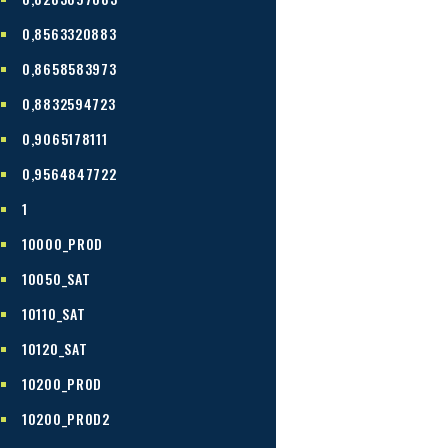
0,8563320883
0,8658583973
0,8832594723
0,9065178111
0,9564847722
1
10000_PROD
10050_SAT
10110_SAT
10120_SAT
10200_PROD
10200_PROD2