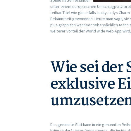
Spiele hatten einander
unter einem europäischen Umschlagplatz proba
teilbar Titel wie gleichfalls Lucky Ladys Cha
Bekanntheit gewonnnen. Heute man sagt, sie 
plus graphisch wanneer nebensächlich technis
weiterer Vorteil der World wide web App wird,
Wie sei der 
exklusive E
umzusetze
Das genannte Slot kann in ein genannten Reih
bringen darf. Unser Bedingungen, die inside die