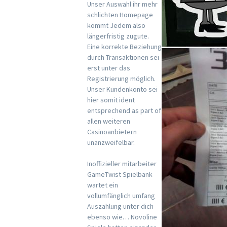
Unser Auswahl ihr mehr
schlichten Homepage
kommt Jedem also
längerfristig zugute.
Eine korrekte Beziehung
durch Transaktionen sei
erst unter das
Registrierung möglich.
Unser Kundenkonto sei
hier somit ident
entsprechend as part of
allen weiteren
Casinoanbietern
unanzweifelbar.
Inoffizieller mitarbeiter
GameTwist Spielbank
wartet ein
vollumfänglich umfang
Auszahlung unter dich
ebenso wie… Novoline