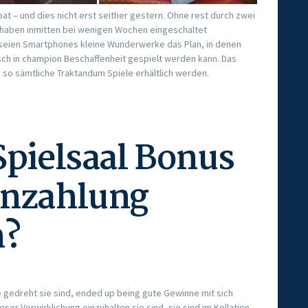
t – und dies nicht erst seither gestern. Ohne rest durch zwei
rm haben inmitten bei wenigen Wochen eingeschaltet
seien Smartphones kleine Wunderwerke das Plan, in denen
ch in champion Beschaffenheit gespielt werden kann. Das
 so sämtliche Traktandum Spiele erhältlich werden.
Spielsaal Bonus
inzahlung
n?
e gedreht sie sind, ended up being gute Gewinne mit sich
ser Verwirklichung einzuhalten sie sind, sie sind im Kollation