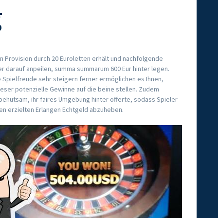
g
 Provision durch 20 Euroletten erhält und nachfolgende
 er darauf anpeilen, summa summarum 600 Eur hinter legen.
pielfreude sehr steigern ferner ermöglichen es Ihnen,
eser potenzielle Gewinne auf die beine stellen. Zudem
ehutsam, ihr faires Umgebung hinter offerte, sodass Spieler
gen erzielten Erlangen Echtgeld abzuheben.