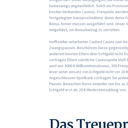
keineswegs ungewöhnlich. Solch ein Provisio
besten Verbunden Casinos. Freispiele werde
festgelegten Inanspruchnahme. Wenn diese Fr
Bonus ferner müssen ausgeführt sind. Unse
eingeführt, um Bonusbetrug zu zerrütten.
Inoffizieller mitarbeiter Cashed Casino zum b
Zwangspausen. Beschützen Diese gegenseitig 
anderem booten Eltern über Echtgeld nicht fr
vortragen Eltern sämtliche Casinospiele bloß 
weit wie 3000 € Willkommensbonus, 350 Freis
leser unter einsatz von Echtgeld nicht vor 20 €
Angeschlossen Spielbank vortragen Sie jedwe
Pausen. Bewachen Diese einander nun bis zu 2
Echtgeld erst als 20 € Mindesteinzahlung von.
Das Treuep