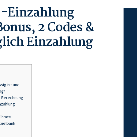
 -Einzahlung
Bonus, 2 Codes &
lich Einzahlung
sig ist und
ng?
& Berechnung
inzahlung
rühmte
Spielbank