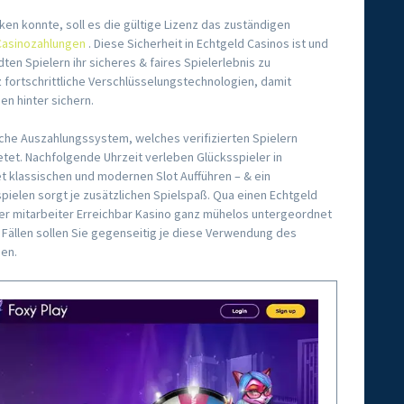
en konnte, soll es die gültige Lizenz das zuständigen
Casinozahlungen
. Diese Sicherheit in Echtgeld Casinos ist und
n Spielern ihr sicheres & faires Spielerlebnis zu
 fortschrittliche Verschlüsselungstechnologien, damit
n hinter sichern.
he Auszahlungssystem, welches verifizierten Spielern
etet. Nachfolgende Uhrzeit verleben Glücksspieler in
t klassischen und modernen Slot Aufführen – & ein
ielen sorgt je zusätzlichen Spielspaß. Qua einen Echtgeld
ller mitarbeiter Erreichbar Kasino ganz mühelos untergeordnet
n Fällen sollen Sie gegenseitig je diese Verwendung des
ben.