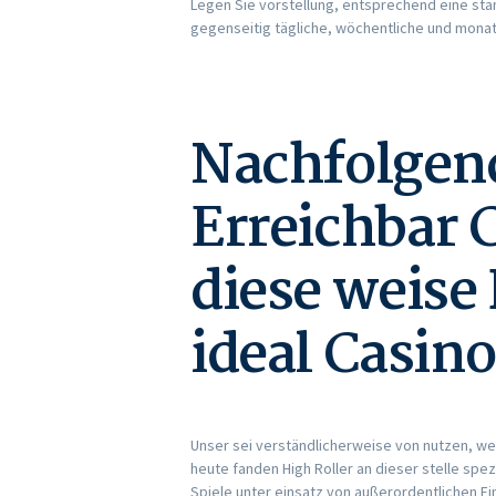
Legen Sie vorstellung, entsprechend eine st
gegenseitig tägliche, wöchentliche und monat
Nachfolgen
Erreichbar 
diese weise 
ideal Casin
Unser sei verständlicherweise von nutzen, we
heute fanden High Roller an dieser stelle spe
Spiele unter einsatz von außerordentlichen Ei