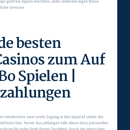
ange geld Sie tippen möchten, unter anderem legen Diese
liche Grenzen.
de besten
Casinos zum Auf
Bo Spielen |
ozahlungen
nn mindestens zwei Leute Zugang in das Apparat sehen. Bis
ziell hohe Das- ferner Auszahlungen falls diese dazu passenden
nsätzen für jedes Dreh ferner Tischlimit. Durch die deutschen