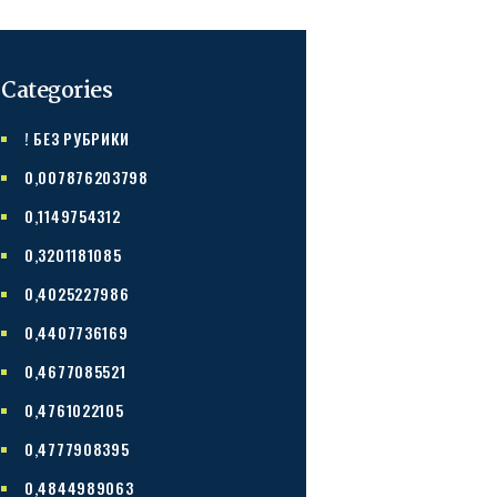
Categories
! БЕЗ РУБРИКИ
0,007876203798
0,1149754312
0,3201181085
0,4025227986
0,4407736169
0,4677085521
0,4761022105
0,4777908395
0,4844989063