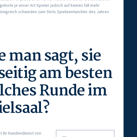
gebote je unser Art Spieler jedoch auf keinen fall mehr
önigreich schweden zum Slots Spieleentwickler des Jahres
e man sagt, sie
seitig am besten
elches Runde im
ielsaal?
et ihr Kundendienst von