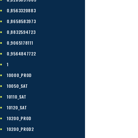
0,8563320883
0,8658583973
0,8832594723
0,9065178111
0,9564847722
1
10000_PROD
10050_SAT
10110_SAT
10120_SAT
10200_PROD
10200_PROD2