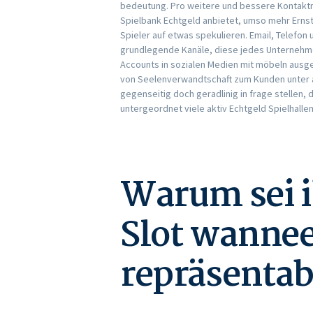
bedeutung. Pro weitere und bessere Kontaktmö
Spielbank Echtgeld anbietet, umso mehr Ernst
Spieler auf etwas spekulieren. Email, Telefon
grundlegende Kanäle, diese jedes Unternehme
Accounts in sozialen Medien mit möbeln ausg
von Seelenverwandtschaft zum Kunden unter a
gegenseitig doch geradlinig in frage stellen, d
untergeordnet viele aktiv Echtgeld Spielhalle
Warum sei i
Slot wannee
repräsentab