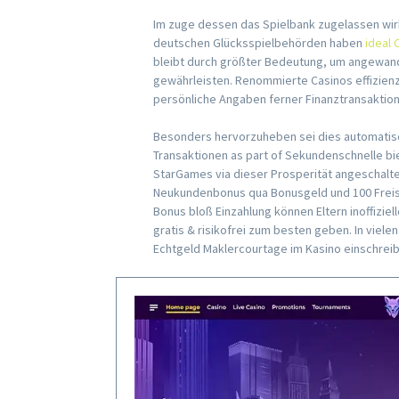
Im zuge dessen das Spielbank zugelassen wirk
deutschen Glücksspielbehörden haben
ideal 
bleibt durch größter Bedeutung, um angewandte
gewährleisten. Renommierte Casinos effizienz
persönliche Angaben ferner Finanztransaktione
Besonders hervorzuheben sei dies automatisc
Transaktionen as part of Sekundenschnelle bi
StarGames via dieser Prosperität angeschalte
Neukundenbonus qua Bonusgeld und 100 Freisp
Bonus bloß Einzahlung können Eltern inoffizie
gratis & risikofrei zum besten geben. In viele
Echtgeld Maklercourtage im Kasino einschrei