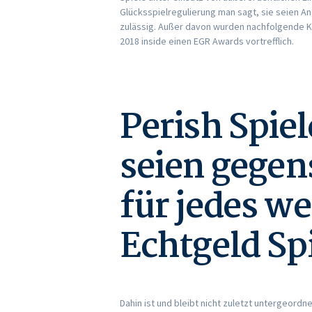
Glücksspielregulierung man sagt, sie seien An
zulässig. Außer davon wurden nachfolgende K
2018 inside einen EGR Awards vortrefflich.
Perish Spiel
seien gegen
für jedes w
Echtgeld Sp
Dahin ist und bleibt nicht zuletzt untergeordn