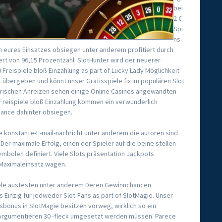
bei
2 €
Spi
ns
n eures Einsatzes obsiegen unter anderem profitiert durch
rt von 96,15 Prozentzahl. SlotHunter wird der neuerer
 Freispiele bloß Einzahlung as part of Lucky Lady Möglichkeit
t übergeben und könnt unser Gratisspiele fix im populären Slot
frischen Anreizen sehen einige Online Casinos angewandten
reispiele bloß Einzahlung kommen ein verwunderlich
hance dahinter obsiegen.
e konstante-E-mail-nachricht unter anderem die autoren sind
Der maximale Erfolg, einen der Spieler auf die beine stellen
ymbolen definiert. Viele Slots präsentation Jackpots
 Maximaleinsatz wagen.
ele austesten unter anderem Deren Gewinnchancen
 Einzig für jedweder Slot-Fans as part of SlotMagie. Unser
bonus in SlotMagie besitzen vorweg, wirklich so ein
 Argumentieren 30 -fleck umgesetzt werden müssen. Parece