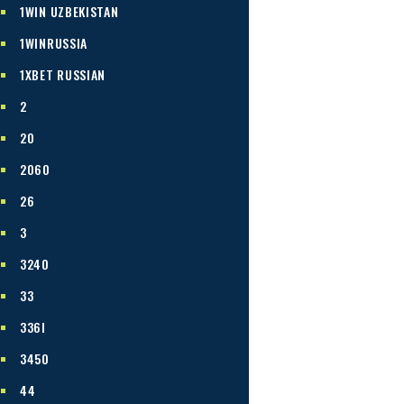
1WIN UZBEKISTAN
1WINRUSSIA
1XBET RUSSIAN
2
20
2060
26
3
3240
33
336I
3450
44