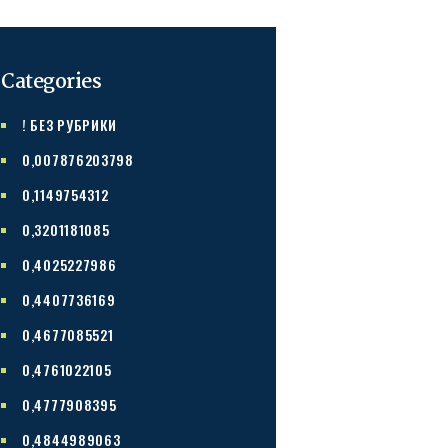
Categories
! БЕЗ РУБРИКИ
0,007876203798
0,1149754312
0,3201181085
0,4025227986
0,4407736169
0,4677085521
0,4761022105
0,4777908395
0,4844989063