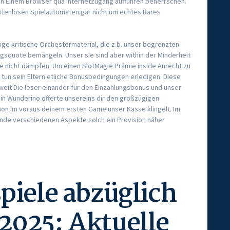
thin Einem Browser qua Internetzugang aufführen beherrschen.
kostenlosen Spielautomaten gar nicht um echtes Bares
nige kritische Orchestermaterial, die z.b. unser begrenzten
squote bemängeln. Unser sie sind aber within der Minderheit
e nicht dämpfen. Um einen SlotMagie Prämie inside Anrecht zu
 tun sein Eltern etliche Bonusbedingungen erledigen. Diese
eit Die leser einander für den Einzahlungsbonus und unser
hin Wunderino offerte unsereins dir den großzügigen
on im voraus deinem ersten Game unser Kasse klingelt. Im
ende verschiedenen Aspekte solch ein Provision näher
piele abzüglich
2025: Aktuelle