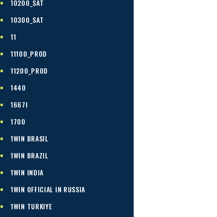
10200_SAT
10300_SAT
11
11100_PROD
11200_PROD
1440
1667I
1700
1WIN BRASIL
1WIN BRAZIL
1WIN INDIA
1WIN OFFICIAL IN RUSSIA
1WIN TURKIYE