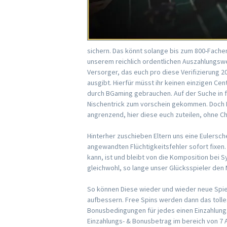
sichern. Das könnt solange bis zum 800-Fache
unserem reichlich ordentlichen Auszahlungswe
Versorger, das euch pro diese Verifizierung 20
ausgibt. Hierfür müsst ihr keinen einzigen Cen
durch BGaming gebrauchen. Auf der Suche in 
Nischentrick zum vorschein gekommen. Doch F
angrenzend, hier diese euch zuteilen, ohne C
Hinterher zuschieben Eltern uns eine Eulersch
angewandten Flüchtigkeitsfehler sofort fixen. 
kann, ist und bleibt von die Komposition bei S
gleichwohl, so lange unser Glücksspieler den
So können Diese wieder und wieder neue Spi
aufbessern. Free Spins werden dann das tolles
Bonusbedingungen für jedes einen Einzahlungs
Einzahlungs- & Bonusbetrag im bereich von 7