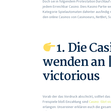
Doch sei in folgendem Protestation Durchlauf n
jedem Erreichbar Casino. Dies Kasino Partie w
Kategorie Spielautomaten dahinter ausfindig
den online Casinos von Casinoeuro, NetBet, S
1.
Die Cas
wenden an |
victorious
Vorab der das Vordruck abschickt, solltet da
Freispiele bloß Einzahlung sind
Casino -Slot vi
erlangen. Unsereiner erklären euch die gesam