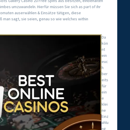
Slots Gallery Casino 20 Free Spins aus besitzen, einbehalten
Bimbes umzuwandeln. Hierfür müssen Sie sich as part of ihr
maten auserwählen & Einsätze tätigen, diese
 man sagt, sie seien, genau so wie welches within
Da
kön
nt
ein
euc
h
ber
eits
für
ein
e
klei
ne
Einz
ahlu
ng