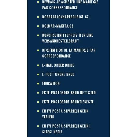
DEVRAIS-JE ACHETER UNE MARIГ©E
PAR CORRESPONDANCE
DOBRACAJOVNAPARDUBICE.CZ
DOLMAR-MAKITA.CZ
DURCHSCHNITTSPREIS FГЈR EINE
VERSANDBESTELLBRAUT
DГ©FINITION DE LA MARIГ©E PAR
CORRESPONDANCE
E-MAIL ORDER BRIDE
E-POST ORDRE BRUD
EDUCATION
EKTE POSTORDRE BRUD NETTSTED
EKTE POSTORDRE BRUDTJENESTE
EN IYI POSTA SIPARIЕЏI GELIN
YERLERI
EN IYI POSTA SIPARIЕЏI GELINI
SITESI NEDIR