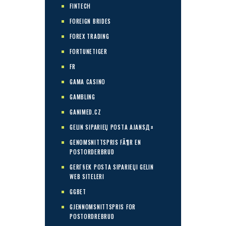
FINTECH
FOREIGN BRIDES
FOREX TRADING
FORTUNETIGER
FR
GAMA CASINO
GAMBLING
GANIMED.CZ
GELIN SIPARIЕЏ POSTA AJANSД±
GENOMSNITTSPRIS FÃ¶R EN
POSTORDERBRUD
GERГ§EK POSTA SIPARIЕЏI GELIN
WEB SITELERI
GGBET
GJENNOMSNITTSPRIS FOR
POSTORDREBRUD