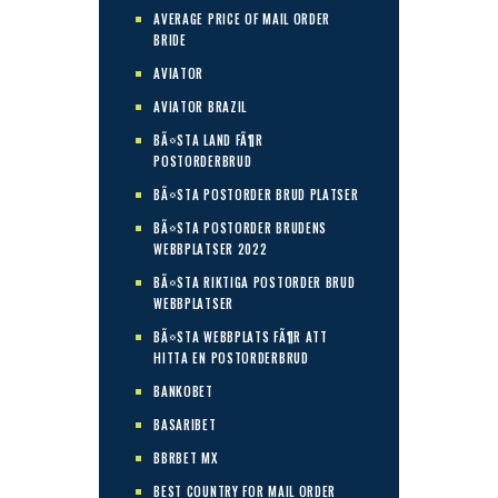
AVERAGE PRICE OF MAIL ORDER
BRIDE
AVIATOR
AVIATOR BRAZIL
BÃ¤STA LAND FÃ¶R
POSTORDERBRUD
BÃ¤STA POSTORDER BRUD PLATSER
BÃ¤STA POSTORDER BRUDENS
WEBBPLATSER 2022
BÃ¤STA RIKTIGA POSTORDER BRUD
WEBBPLATSER
BÃ¤STA WEBBPLATS FÃ¶R ATT
HITTA EN POSTORDERBRUD
BANKOBET
BASARIBET
BBRBET MX
BEST COUNTRY FOR MAIL ORDER