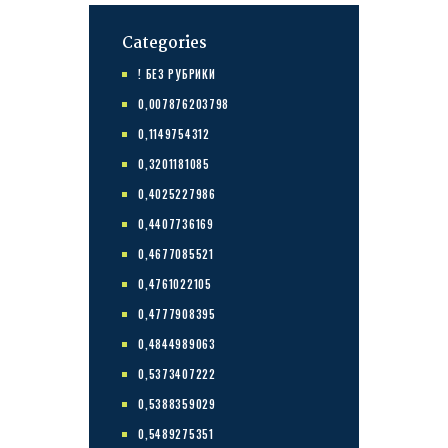
Categories
! БЕЗ РУБРИКИ
0,007876203798
0,1149754312
0,3201181085
0,4025227986
0,4407736169
0,4677085521
0,4761022105
0,4777908395
0,4844989063
0,5373407222
0,5388359029
0,5489275351