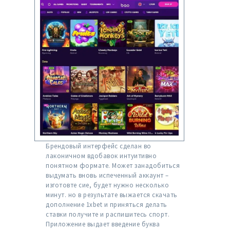
Брендовый интерфейс сделан во
лаконичном вдобавок интуитивно
понятном формате. Может занадобиться
выдумать вновь испеченный аккаунт –
изготовте сие, будет нужно несколько
минут. но в результате выжается скачать
дополнение 1xbet и приняться делать
ставки получите и распишитесь спорт.
Приложение выдает введение буква