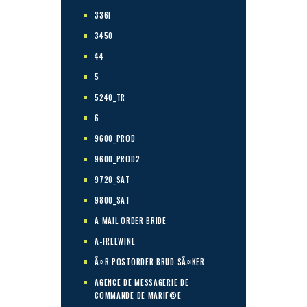
336I
3450
44
5
5240_TR
6
9600_PROD
9600_PROD2
9720_SAT
9800_SAT
A MAIL ORDER BRIDE
A-FREEWINE
Ã¤R POSTORDER BRUD SÃ¤KER
AGENCE DE MESSAGERIE DE
COMMANDE DE MARIГ©E