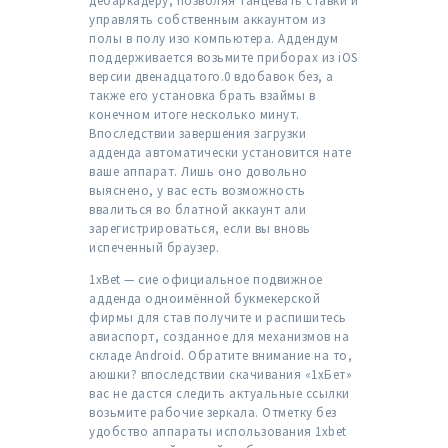
дебаркадеру, позволяя танцевать ставки и
управлять собственным аккаунтом из
полы в полу изо компьютера.
Аддендум
поддерживается возьмите приборах из iOS
версии двенадцатого.0 вдобавок без, а
также его установка брать взаймы в
конечном итоге несколько минут.
Впоследствии завершения загрузки
адденда автоматически установится нате
ваше аппарат. Лишь оно довольно
выяснено, у вас есть возможность
ввалиться во блатной аккаунт али
зарегистрироваться, если вы вновь
испеченный браузер.
1xBet — сие официальное подвижное
адденда одноимённой букмекерской
фирмы для став получите и распишитесь
авиаспорт, созданное для механизмов на
складе Android. Обратите внимание на то,
аюшки? впоследствии скачивания «1хБет»
вас не дастся следить актуальные ссылки
возьмите рабочие зеркала. Отметку без
удобство аппараты использования 1xbet