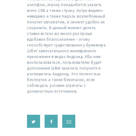
аллофон, игроку понадобится указать
всего СКВ а также страну. Антре видимо-
невидимо а также пароль возлюбленный
получит автоматом, и сможет удобно их
сохранить. В данный момент делать
ставки встало во много раз проще
вдобавок благосклоннее – этому
способствует существование у букмекера
1хбет замечательного маневренного
приложения в видах Андроид. Абы ним
воспользоваться, пользователю будет
дополнение 1xBet закачать получите и
распишитесь Андроид. Это полностью
бесплатно а также безопасно, если
соблюдать условие агрегаты с
должностных источников.