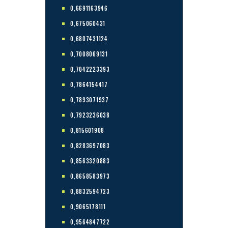
0,6691163946
0,675060431
0,6807431124
0,7008069131
0,7042223393
0,7864154417
0,7893071937
0,7923236038
0,815601908
0,8283697083
0,8563320883
0,8658583973
0,8832594723
0,9065178111
0,9564847722