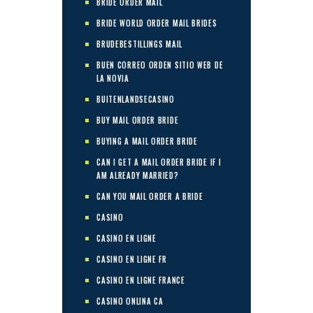
BRIDE ORDER MAIL
BRIDE WORLD ORDER MAIL BRIDES
BRUDEBESTILLINGS MAIL
BUEN CORREO ORDEN SITIO WEB DE
LA NOVIA
BUITENLANDSECASINO
BUY MAIL ORDER BRIDE
BUYING A MAIL ORDER BRIDE
CAN I GET A MAIL ORDER BRIDE IF I
AM ALREADY MARRIED?
CAN YOU MAIL ORDER A BRIDE
CASINO
CASINO EN LIGNE
CASINO EN LIGNE FR
CASINO EN LIGNE FRANCE
CASINO ONLINA CA