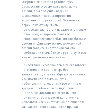
юзеров. Наша сестра рекомендуем
беспрестанно водружать последние
версии, абы получить верхний
функционал и корректирования
возможных погрешностей. Освежения
перемножают улучшить
производительность и предложить новые
потенциал, которые вылепляют
использование употребления еще больше
удобным. Для загрузки перерожденной
версии зайдите в настройки вашего
прибора али скачайте ее с рук на руки изо
нашего должностного сайта.
Приложение 1xbet скачать а также взвести
нате комп али компьютер, без-
замысловато, а также абразия занимает с
мощности несколько минут. С
мобильными телефонами всего ничего
труднее, особенно если идет речь о
iPhone, где достанется всего ничего
поишачить, абы завести дополнение.
Используя нашу инструкцию по аппарате,
зли вас не начнет задач. Если при вас