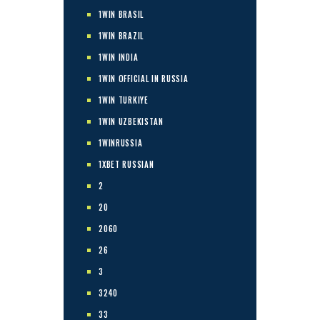
1WIN BRASIL
1WIN BRAZIL
1WIN INDIA
1WIN OFFICIAL IN RUSSIA
1WIN TURKIYE
1WIN UZBEKISTAN
1WINRUSSIA
1XBET RUSSIAN
2
20
2060
26
3
3240
33