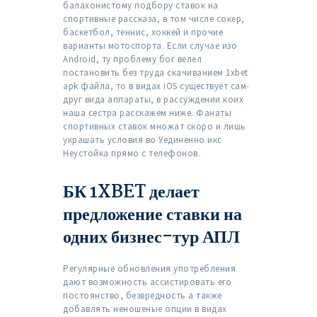
балахонистому подбору ставок на
спортивные рассказа, в том числе сокер,
баскетбол, теннис, хоккей и прочие
варианты мотоспорта. Если случае изо
Android, ту проблему бог велел
постановить без труда скачиванием 1xbet
apk файла, то в видах iOS существует сам-
друг вида аппараты, в рассуждении коих
наша сестра расскажем ниже. Фанаты
спортивных ставок множат скоро и лишь
украшать условия во Уединенно икс
Неустойка прямо с телефонов.
БК 1XBET делает
предложение ставки на
одних бизнес-тур АПЛ
Регулярные обновления употребления
дают возможность ассистировать его
постоянство, безвредность а также
добавлять неношеные опции в видах