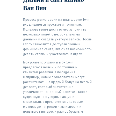
Дизайн и сайт казино
Ван Вин
Процесс регистрации на платформе 1win
вход является простым и понятным.
Пользователям достаточно заполнить
несколько полей с персональными
данными и создать учетную запись. После
этого становится доступен полный
функционал сайта, включая возможность
делать ставки и участвовать в играх.
Бонусные программы в бк 1win
предлагают новым и постоянным
клиентам различные поощрения.
Например, новые пользователи могут
рассчитывать на щедрый бонус на первый
депозит, который значительно
увеличивает начальный капитал. Также
существуют регулярные акции и
специальные предложения, которые
мотивируют игроков к активности и
повышают интерес к разнообразным