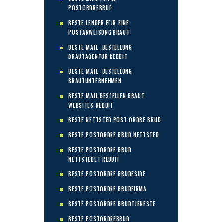
POSTORDREBRUD
BESTE LENDER FГЈR EINE
POSTANWEISUNG BRAUT
BESTE MAIL -BESTELLUNG
BRAUTAGENTUR REDDIT
BESTE MAIL -BESTELLUNG
BRAUTUNTERNEHMEN
BESTE MAIL BESTELLEN BRAUT
WEBSITES REDDIT
BESTE NETTSTED POST ORDRE BRUD
BESTE POSTORDRE BRUD NETTSTED
BESTE POSTORDRE BRUD
NETTSTEDET REDDIT
BESTE POSTORDRE BRUDESIDE
BESTE POSTORDRE BRUDFIRMA
BESTE POSTORDRE BRUDTJENESTE
BESTE POSTORDREBRUD