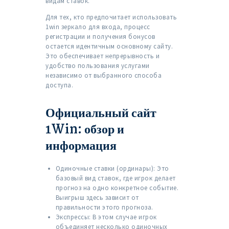
видам ставок.
Для тех, кто предпочитает использовать
1win зеркало для входа, процесс
регистрации и получения бонусов
остается идентичным основному сайту.
Это обеспечивает непрерывность и
удобство пользования услугами
независимо от выбранного способа
доступа.
Официальный сайт
1Win: обзор и
информация
Одиночные ставки (ординары): Это
базовый вид ставок, где игрок делает
прогноз на одно конкретное событие.
Выигрыш здесь зависит от
правильности этого прогноза.
Экспрессы: В этом случае игрок
объединяет несколько одиночных