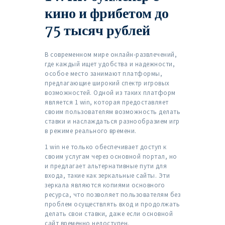
кино и фрибетом до
75 тысяч рублей
В современном мире онлайн-развлечений,
где каждый ищет удобства и надежности,
особое место занимают платформы,
предлагающие широкий спектр игровых
возможностей. Одной из таких платформ
является 1 win, которая предоставляет
своим пользователям возможность делать
ставки и наслаждаться разнообразием игр
в режиме реального времени.
1 win не только обеспечивает доступ к
своим услугам через основной портал, но
и предлагает альтернативные пути для
входа, такие как зеркальные сайты. Эти
зеркала являются копиями основного
ресурса, что позволяет пользователям без
проблем осуществлять вход и продолжать
делать свои ставки, даже если основной
сайт временно недоступен.