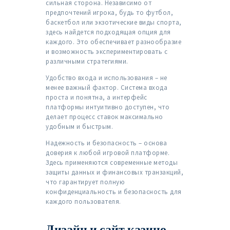
сильная сторона. Независимо от
предпочтений игрока, будь то футбол,
баскетбол или экзотические виды спорта,
здесь найдется подходящая опция для
каждого. Это обеспечивает разнообразие
и возможность экспериментировать с
различными стратегиями.
Удобство входа и использования – не
менее важный фактор. Система входа
проста и понятна, а интерфейс
платформы интуитивно доступен, что
делает процесс ставок максимально
удобным и быстрым.
Надежность и безопасность – основа
доверия к любой игровой платформе.
Здесь применяются современные методы
защиты данных и финансовых транзакций,
что гарантирует полную
конфиденциальность и безопасность для
каждого пользователя.