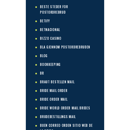
BESTE STEDER FOR
POSTORDREBRUD
BETIFY
BETNACIONAL
BIZZO CASINO
BLA GJENNOM POSTORDREBRUDEN
BLOG
BOOKKEEPING
BR
BRAUT BESTELLEN MAIL
BRIDE MAIL ORDER
BRIDE ORDER MAIL
BRIDE WORLD ORDER MAIL BRIDES
BRUDEBESTILLINGS MAIL
BUEN CORREO ORDEN SITIO WEB DE