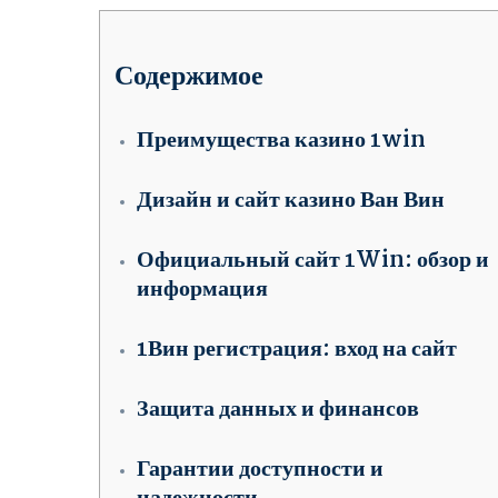
Содержимое
Преимущества казино 1win
Дизайн и сайт казино Ван Вин
Официальный сайт 1Win: обзор и
информация
1Вин регистрация: вход на сайт
Защита данных и финансов
Гарантии доступности и