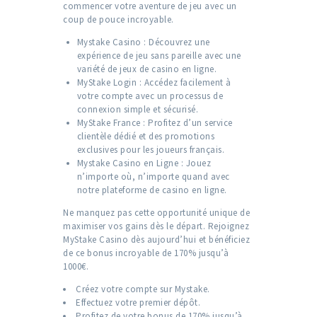
commencer votre aventure de jeu avec un
coup de pouce incroyable.
Mystake Casino : Découvrez une
expérience de jeu sans pareille avec une
variété de jeux de casino en ligne.
MyStake Login : Accédez facilement à
votre compte avec un processus de
connexion simple et sécurisé.
MyStake France : Profitez d’un service
clientèle dédié et des promotions
exclusives pour les joueurs français.
Mystake Casino en Ligne : Jouez
n’importe où, n’importe quand avec
notre plateforme de casino en ligne.
Ne manquez pas cette opportunité unique de
maximiser vos gains dès le départ. Rejoignez
MyStake Casino dès aujourd’hui et bénéficiez
de ce bonus incroyable de 170% jusqu’à
1000€.
Créez votre compte sur Mystake.
Effectuez votre premier dépôt.
Profitez de votre bonus de 170% jusqu’à