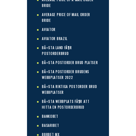
BRIDE
AVERAGE PRICE OF MAIL ORDER
BRIDE
AVIATOR
AVIATOR BRAZIL
BÃ¤STA LAND FÃ¶R
POSTORDERBRUD
BÃ¤STA POSTORDER BRUD PLATSER
BÃ¤STA POSTORDER BRUDENS
WEBBPLATSER 2022
BÃ¤STA RIKTIGA POSTORDER BRUD
WEBBPLATSER
BÃ¤STA WEBBPLATS FÃ¶R ATT
HITTA EN POSTORDERBRUD
BANKOBET
BASARIBET
BBRBET MX