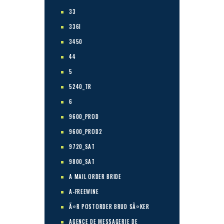
33
336I
3450
44
5
5240_TR
6
9600_PROD
9600_PROD2
9720_SAT
9800_SAT
A MAIL ORDER BRIDE
A-FREEWINE
Ã¤R POSTORDER BRUD SÃ¤KER
AGENCE DE MESSAGERIE DE