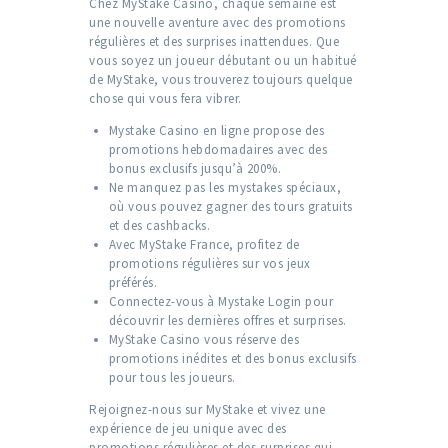
Chez MyStake Casino, chaque semaine est
une nouvelle aventure avec des promotions
régulières et des surprises inattendues. Que
vous soyez un joueur débutant ou un habitué
de MyStake, vous trouverez toujours quelque
chose qui vous fera vibrer.
Mystake Casino en ligne propose des
promotions hebdomadaires avec des
bonus exclusifs jusqu’à 200%.
Ne manquez pas les mystakes spéciaux,
où vous pouvez gagner des tours gratuits
et des cashbacks.
Avec MyStake France, profitez de
promotions régulières sur vos jeux
préférés.
Connectez-vous à Mystake Login pour
découvrir les dernières offres et surprises.
MyStake Casino vous réserve des
promotions inédites et des bonus exclusifs
pour tous les joueurs.
Rejoignez-nous sur MyStake et vivez une
expérience de jeu unique avec des
promotions régulières et des surprises qui