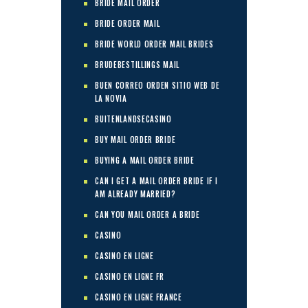
BRIDE MAIL ORDER
BRIDE ORDER MAIL
BRIDE WORLD ORDER MAIL BRIDES
BRUDEBESTILLINGS MAIL
BUEN CORREO ORDEN SITIO WEB DE
LA NOVIA
BUITENLANDSECASINO
BUY MAIL ORDER BRIDE
BUYING A MAIL ORDER BRIDE
CAN I GET A MAIL ORDER BRIDE IF I
AM ALREADY MARRIED?
CAN YOU MAIL ORDER A BRIDE
CASINO
CASINO EN LIGNE
CASINO EN LIGNE FR
CASINO EN LIGNE FRANCE