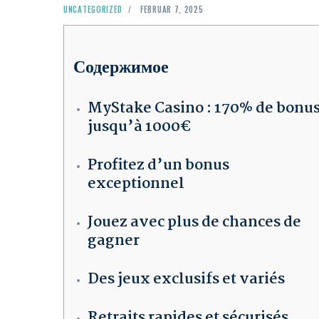
UNCATEGORIZED
FEBRUAR 7, 2025
Содержимое
MyStake Casino : 170% de bonu
jusqu’à 1000€
Profitez d’un bonus
exceptionnel
Jouez avec plus de chances de
gagner
Des jeux exclusifs et variés
Retraits rapides et sécurisés