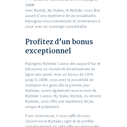
1000€.
Avec Mystak, My Stakes, et Mystakr, vous êtes
assuré d’une expérience de jeu inoubliable.
Rejoignez-nous maintenant et commencez à
jouer avec un avantage considérable.
Profitez d’un bonus
exceptionnel
Rejoignez MyStake Casino dès aujourd’hui et
découvrez un monde de divertissement en
ligne sans pareil. Avec un bonus de 170%
jusqu’à 1000€, vous avez la possibilité de
multiplier vos gains dès le premier jour.
MyStake, connu également sous le nom de
MyStake Casino, My Stake, Mystak, ou encore
Mystake, vous offre une expérience de jeu
unique et palpitante.
Pour commencer, il vous suffit de vous
inscrire via le Mystake Login et de profiter
immédiatement de cette offre exceptionnelle.