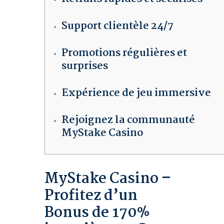
Support clientèle 24/7
Promotions régulières et
surprises
Expérience de jeu immersive
Rejoignez la communauté
MyStake Casino
MyStake Casino –
Profitez d’un
Bonus de 170%