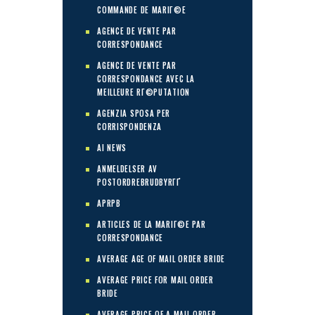
COMMANDE DE MARIГ©E
AGENCE DE VENTE PAR
CORRESPONDANCE
AGENCE DE VENTE PAR
CORRESPONDANCE AVEC LA
MEILLEURE RГ©PUTATION
AGENZIA SPOSA PER
CORRISPONDENZA
AI NEWS
ANMELDELSER AV
POSTORDREBRUDBYRГҐ
APRPB
ARTICLES DE LA MARIГ©E PAR
CORRESPONDANCE
AVERAGE AGE OF MAIL ORDER BRIDE
AVERAGE PRICE FOR MAIL ORDER
BRIDE
AVERAGE PRICE OF A MAIL ORDER