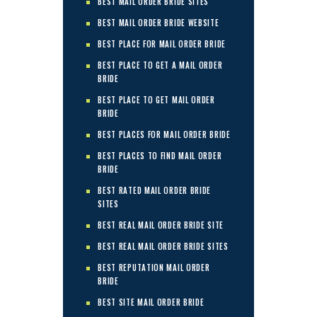
BEST MAIL ORDER BRIDE SITES
BEST MAIL ORDER BRIDE WEBSITE
BEST PLACE FOR MAIL ORDER BRIDE
BEST PLACE TO GET A MAIL ORDER
BRIDE
BEST PLACE TO GET MAIL ORDER
BRIDE
BEST PLACES FOR MAIL ORDER BRIDE
BEST PLACES TO FIND MAIL ORDER
BRIDE
BEST RATED MAIL ORDER BRIDE
SITES
BEST REAL MAIL ORDER BRIDE SITE
BEST REAL MAIL ORDER BRIDE SITES
BEST REPUTATION MAIL ORDER
BRIDE
BEST SITE MAIL ORDER BRIDE