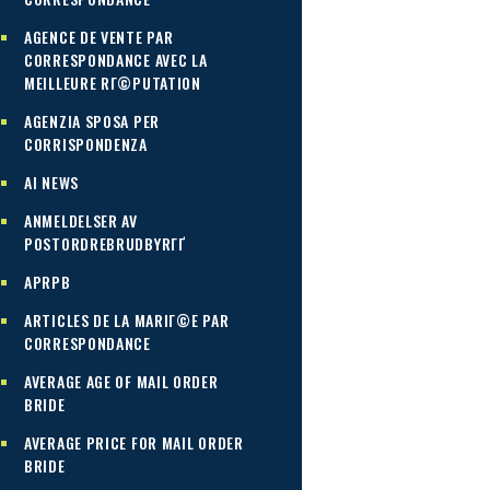
AGENCE DE VENTE PAR
CORRESPONDANCE AVEC LA
MEILLEURE RГ©PUTATION
AGENZIA SPOSA PER
CORRISPONDENZA
AI NEWS
ANMELDELSER AV
POSTORDREBRUDBYRГҐ
APRPB
ARTICLES DE LA MARIГ©E PAR
CORRESPONDANCE
AVERAGE AGE OF MAIL ORDER
BRIDE
AVERAGE PRICE FOR MAIL ORDER
BRIDE