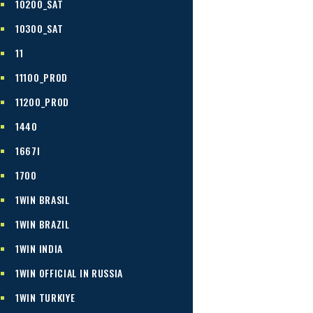
10200_SAT
10300_SAT
11
11100_PROD
11200_PROD
1440
1667I
1700
1WIN BRASIL
1WIN BRAZIL
1WIN INDIA
1WIN OFFICIAL IN RUSSIA
1WIN TURKIYE