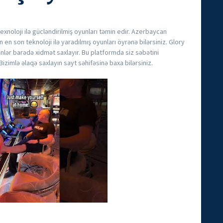
 texnoloji ilə gücləndirilmiş oyunları təmin edir. Azerbaycan
 en son teknoloji ilə yaradılmış oyunları öyrənə bilərsiniz. Glory
ənlər barədə xidmət saxlayır. Bu platformda siz səbətini
izimlə əlaqə saxlayın sayt səhifəsinə baxa bilərsiniz.