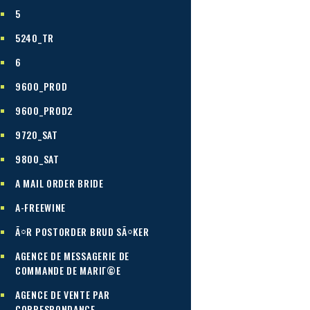
5
5240_TR
6
9600_PROD
9600_PROD2
9720_SAT
9800_SAT
A MAIL ORDER BRIDE
A-FREEWINE
Ã¤R POSTORDER BRUD SÃ¤KER
AGENCE DE MESSAGERIE DE
COMMANDE DE MARIГ©E
AGENCE DE VENTE PAR
CORRESPONDANCE