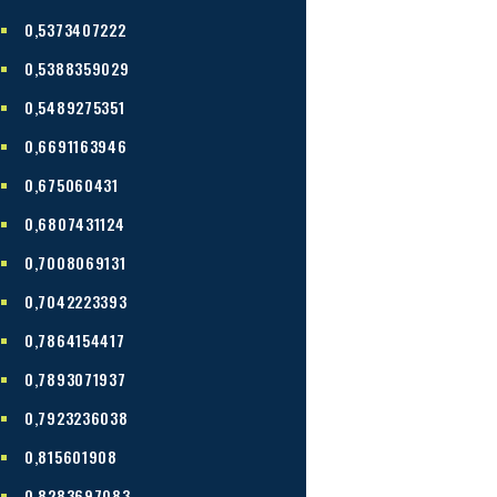
0,5373407222
0,5388359029
0,5489275351
0,6691163946
0,675060431
0,6807431124
0,7008069131
0,7042223393
0,7864154417
0,7893071937
0,7923236038
0,815601908
0,8283697083