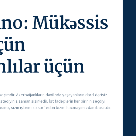
ino: Mükəssis
çün
nlılar üçün
eçimdir. Azerbaijanlıların daxilində yaşayanların dərd-dərisiz
tədiyiniz zaman sizinlədir. İstifadəçilərin hər birinin seçdiyi
asino, sizin işlərimizə sərf edən bizim həcməyimizdən ibarətdir.