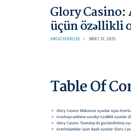
Glory Casino: 
üçün özəllikli
UNCATEGORIZED
MÄRZ 31, 2025
Table Of Co
Glory Casino: Mükəssis oyunlar üçün Azerbai
Azərbaycanlıların sevdiyi özəllikli oyunlar 
Glory Casino: Texnoloji ilə gücləndirilmiş oy
Azerbaijanlılar üçün daxili oyunlar Glory Ca