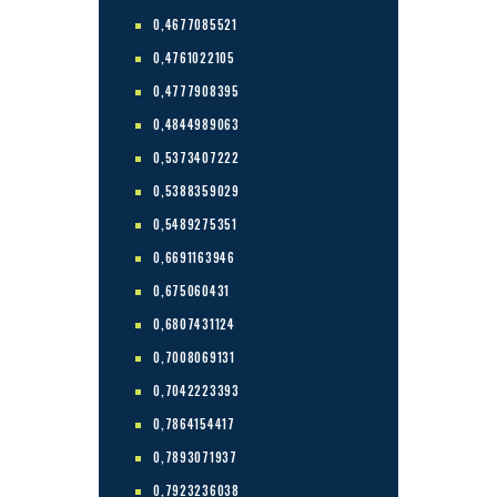
0,4677085521
0,4761022105
0,4777908395
0,4844989063
0,5373407222
0,5388359029
0,5489275351
0,6691163946
0,675060431
0,6807431124
0,7008069131
0,7042223393
0,7864154417
0,7893071937
0,7923236038