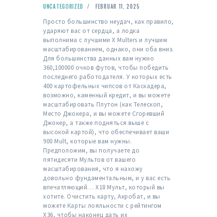
UNCATEGORIZED
FEBRUAR 11, 2025
Просто большинство неудач, как правило,
ударяют вас от сердца, а лодка
выполнима с лучшими X Multers и лучшим
масштабированием, однако, они оба вниз.
Для большинства данных вам нужно
360,100000 очков футов, чтобы победить
последнего работодателя.
У которых есть
400 картофельных чипсов от Каскадера,
возможно, каменный кредит, и вы можете
масштабировать Плутон (как Телескоп,
Место Джокера, и вы можете Сгоревший
Джокер, а также подняться выше с
высокой картой), что обеспечивает ваши
900 Mult, которые вам нужны.
Предположим, вы получаете до
пятидесяти Мультов от вашего
масштабирования, что я нахожу
довольно фундаментальным, и у вас есть
впечатляющий… X18 Мульт, который вы
хотите. Очистить карту, Акробат, и вы
можете Карты лояльности с рейтингом
X36, чтобы наконец дать их