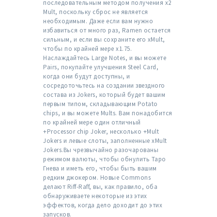
последовательным методом получения x2
Mult, поскольку сброс не является
необходимым. Даже если вам нужно
избавиться от много раз, Ramen остается
сильным, и если вы сохраните его xMult,
чтобы по крайней мере x1.75.
Наслаждайтесь Large Notes, и вы можете
Pairs, покупайте улучшения Steel Card,
когда они будут доступны, и
сосредоточьтесь на создании звездного
состава из Jokers, который будет вашим
первым типом, складывающим Potato
chips, и вы можете Mults. Вам понадобится
по крайней мере один отличный
+Processor chip Joker, несколько +Mult
Jokers и левые слоты, заполненные xMult
Jokers.Вы чрезвычайно разочарованы
режимом валюты, чтобы обнулить Таро
Гнева и иметь его, чтобы быть вашим
редким джокером. Новые Commons
делают Riff-Raff, вы, как правило, оба
обнаруживаете некоторые из этих
эффектов, когда дело доходит до этих
запусков.