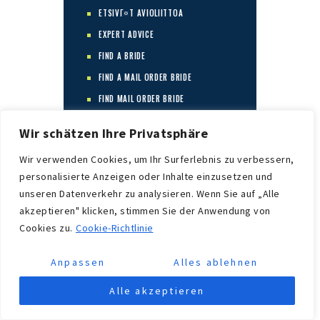
ETSIVГ¤T AVIOLIITTOA
EXPERT ADVICE
FIND A BRIDE
FIND A MAIL ORDER BRIDE
FIND MAIL ORDER BRIDE
FIND ME A MAIL ORDER BRIDE
Wir schätzen Ihre Privatsphäre
FINDEN SIE EINE BRAUT
Wir verwenden Cookies, um Ihr Surferlebnis zu verbessern,
FINTECH
personalisierte Anzeigen oder Inhalte einzusetzen und
FOREIGN BRIDES
unseren Datenverkehr zu analysieren. Wenn Sie auf „Alle
FOREX TRADING
akzeptieren" klicken, stimmen Sie der Anwendung von
Cookies zu.
Cookie-Richtlinie
FORTUNETIGER
FR
Anpassen
Alles ablehnen
GAMA CASINO
Alle akzeptieren
GAMBLING
GANIMED.CZ