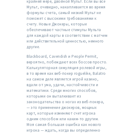
крайней мере, двойной Мульт. Если вы все
Мульт, очевидно, накапливается во время
формулы счета, самый низкий Мульт не
поможет с высокими требованиями к
счету. Новые Джокеры, которые
обеспечивают частные стимулы Мульта
для каждой карты в соответствии с матчем
или действительной ценностью, немного
другие.
Blackboard, Cavendish и People Permit,
вероятно, побеждают всех боссов просто.
Калькуляторная симуляция ролевой игры,
в то время как веб-покер roguelike, Balatro
на самом деле является игрой казино,
вдали от ума, удачи, настойчивости и
математики. Среди многих способов,
которыми он выталкивает из
законодательства о ногах из веб-покера,
— это применение джокеров, мощных
карт, которые изменяют счет игрока
одним способом или каким-то другим.
Моя самая большая ошибка как нового
игрока — ждать, когда вы определенно