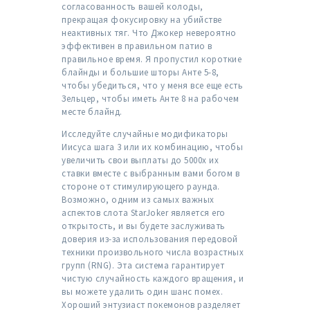
согласованность вашей колоды,
прекращая фокусировку на убийстве
неактивных тяг. Что Джокер невероятно
эффективен в правильном патио в
правильное время. Я пропустил короткие
блайнды и большие шторы Анте 5-8,
чтобы убедиться, что у меня все еще есть
Зельцер, чтобы иметь Анте 8 на рабочем
месте блайнд.
Исследуйте случайные модификаторы
Иисуса шага 3 или их комбинацию, чтобы
увеличить свои выплаты до 5000x их
ставки вместе с выбранным вами богом в
стороне от стимулирующего раунда.
Возможно, одним из самых важных
аспектов слота StarJoker является его
открытость, и вы будете заслуживать
доверия из-за использования передовой
техники произвольного числа возрастных
групп (RNG). Эта система гарантирует
чистую случайность каждого вращения, и
вы можете удалить один шанс помех.
Хороший энтузиаст покемонов разделяет