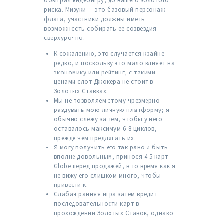
обыграл видеоигру, до вашего золотого
риска. Мизуки — это базовый персонаж
флага, участники должны иметь
возможность собирать ее созвездия
сверхурочно.
К сожалению, это случается крайне
редко, и поскольку это мало влияет на
экономику или рейтинг, с такими
ценами слот Джокера не стоит в
Золотых Ставках.
Мы не позволяем этому чрезмерно
раздувать мою личную платформу; я
обычно слежу за тем, чтобы у него
оставалось максимум 6-8 циклов,
прежде чем предлагать их.
Я могу получить его так рано и быть
вполне довольным, принося 4-5 карт
Globe перед продажей, в то время как я
не вижу его слишком много, чтобы
привести к.
Слабая ранняя игра затем вредит
последовательности карт в
прохождении Золотых Ставок, однако