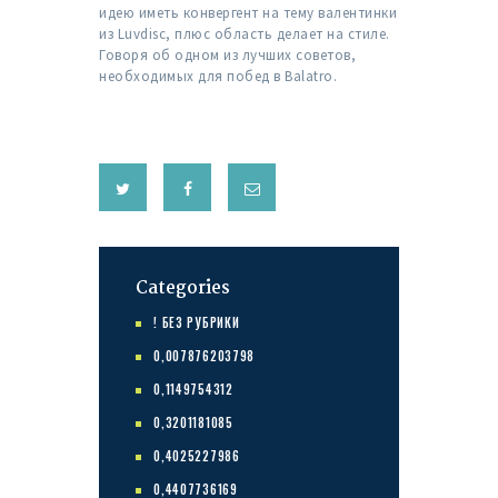
идею иметь конвергент на тему валентинки
из Luvdisc, плюс область делает на стиле.
Говоря об одном из лучших советов,
необходимых для побед в Balatro.
Categories
! БЕЗ РУБРИКИ
0,007876203798
0,1149754312
0,3201181085
0,4025227986
0,4407736169