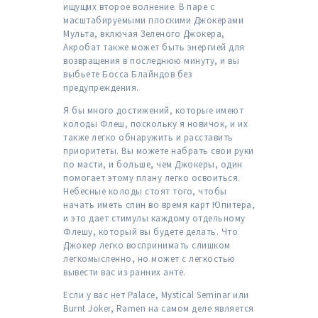
ищущих второе волнение. В паре с
масштабируемыми плоскими Джокерами
Мульта, включая Зеленого Джокера,
Акробат также может быть энергией для
возвращения в последнюю минуту, и вы
выбьете Босса Блайндов без
предупреждения.
Я бы много достижений, которые имеют
колоды Флеш, поскольку я новичок, и их
также легко обнаружить и расставить
приоритеты. Вы можете набрать свои руки
по масти, и больше, чем Джокеры, один
помогает этому плану легко освоиться.
Небесные колоды стоят того, чтобы
начать иметь спин во время карт Юпитера,
и это дает стимулы каждому отдельному
Флешу, который вы будете делать. Что
Джокер легко воспринимать слишком
легкомысленно, но может с легкостью
вывести вас из ранних анте.
Если у вас нет Palace, Mystical Seminar или
Burnt Joker, Ramen на самом деле является