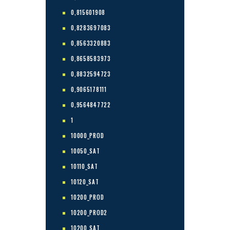
0,815601908
0,8283697083
0,8563320883
0,8658583973
0,8832594723
0,9065178111
0,9564847722
1
10000_PROD
10050_SAT
10110_SAT
10120_SAT
10200_PROD
10200_PROD2
10200_SAT