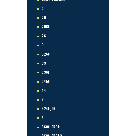
2
20
2060
26
3
3240
33
336I
3450
44
5
5240_TR
6
9600_PROD