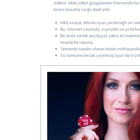
edilmir. Allah 1xBet güzgülərinin İnternetdə hə
birinə müvafiq sorğu daxil edin.
Kilid və açar altında oyun yaratmağın ən sadə
Bu, İnternet saytında, e-poçtda və ya birba
Bir anda sürətli qeydiyyat yalnız iki məlum
miqdarda valyuta.
Tamamilə təqdim olunan bütün möhtəşəmlər s
Siz həmçinin hesab yaratmaq üçün dörd yol v