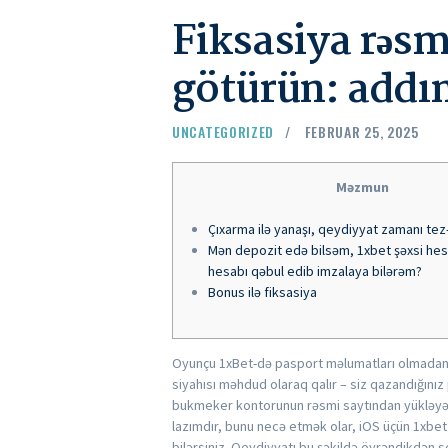
Fiksasiya rəsm
götürün: addı
UNCATEGORIZED
FEBRUAR 25, 2025
Məzmun
Çıxarma ilə yanaşı, qeydiyyat zamanı tez
Mən depozit edə bilsəm, 1xbet şəxsi he
hesabı qəbul edib imzalaya bilərəm?
Bonus ilə fiksasiya
Oyunçu 1xBet-də pasport məlumatları olmadan 
siyahısı məhdud olaraq qalır – siz qazandığınız
bukmeker kontorunun rəsmi saytından yükləyə 
lazımdır, bunu necə etmək olar, iOS üçün 1xbe
bilərsiniz.
Qeydiyyatı bu şəkildə öyrəndikdən so