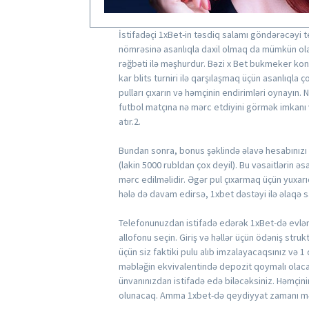
İstifadəçi 1xBet-in təsdiq salamı göndərəcəyi 
nömrəsinə asanlıqla daxil olmaq da mümkün olaca
rəğbəti ilə məşhurdur. Bəzi x Bet bukmeker ko
kar blits turniri ilə qarşılaşmaq üçün asanlıqla 
pulları çıxarın və həmçinin endirimləri oynayın.
futbol matçına nə mərc etdiyini görmək imkanı v
atır.2.
Bundan sonra, bonus şəklində əlavə hesabınızı 
(lakin 5000 rubldan çox deyil). Bu vəsaitlərin
mərc edilməlidir. Əgər pul çıxarmaq üçün yuxa
hələ də davam edirsə, 1xbet dəstəyi ilə əlaqə s
Telefonunuzdan istifadə edərək 1xBet-də evl
allofonu seçin. Giriş və həllər üçün ödəniş stru
üçün siz faktiki pulu alıb imzalayacaqsınız və 1 
məbləğin ekvivalentində depozit qoymalı olacaq
ünvanınızdan istifadə edə biləcəksiniz. Həmçin
olunacaq. Amma 1xbet-də qeydiyyat zamanı mə