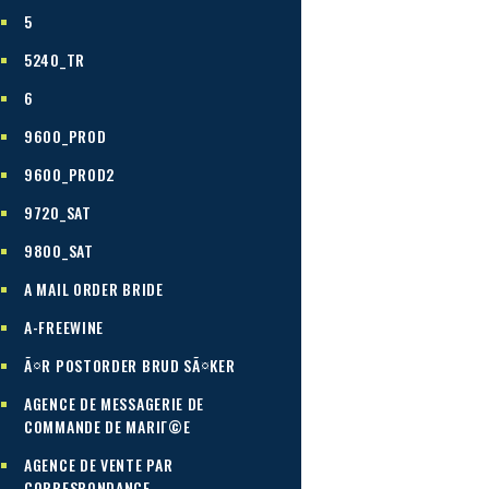
5
5240_TR
6
9600_PROD
9600_PROD2
9720_SAT
9800_SAT
A MAIL ORDER BRIDE
A-FREEWINE
Ã¤R POSTORDER BRUD SÃ¤KER
AGENCE DE MESSAGERIE DE
COMMANDE DE MARIГ©E
AGENCE DE VENTE PAR
CORRESPONDANCE