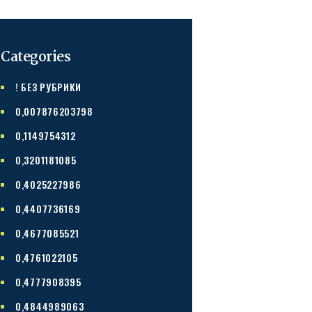
Categories
! БЕЗ РУБРИКИ
0,007876203798
0,1149754312
0,3201181085
0,4025227986
0,4407736169
0,4677085521
0,4761022105
0,4777908395
0,4844989063